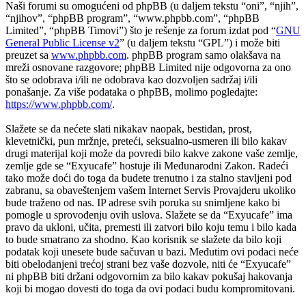
Naši forumi su omogućeni od phpBB (u daljem tekstu “oni”, “njih”,
“njihov”, “phpBB program”, “www.phpbb.com”, “phpBB
Limited”, “phpBB Timovi”) što je rešenje za forum izdat pod “
GNU
General Public License v2
” (u daljem tekstu “GPL”) i može biti
preuzet sa
www.phpbb.com
. phpBB program samo olakšava na
mreži osnovane razgovore; phpBB Limited nije odgovorna za ono
što se odobrava i/ili ne odobrava kao dozvoljen sadržaj i/ili
ponašanje. Za više podataka o phpBB, molimo pogledajte:
https://www.phpbb.com/
.
Slažete se da nećete slati nikakav naopak, bestidan, prost,
klevetnički, pun mržnje, preteći, seksualno-usmeren ili bilo kakav
drugi materijal koji može da povredi bilo kakve zakone vaše zemlje,
zemlje gde se “Exyucafe” hostuje ili Međunarodni Zakon. Radeći
tako može doći do toga da budete trenutno i za stalno stavljeni pod
zabranu, sa obaveštenjem vašem Internet Servis Provajderu ukoliko
bude traženo od nas. IP adrese svih poruka su snimljene kako bi
pomogle u sprovođenju ovih uslova. Slažete se da “Exyucafe” ima
pravo da ukloni, učita, premesti ili zatvori bilo koju temu i bilo kada
to bude smatrano za shodno. Kao korisnik se slažete da bilo koji
podatak koji unesete bude sačuvan u bazi. Međutim ovi podaci neće
biti obelodanjeni trećoj strani bez vaše dozvole, niti će “Exyucafe”
ni phpBB biti držani odgovornim za bilo kakav pokušaj hakovanja
koji bi mogao dovesti do toga da ovi podaci budu kompromitovani.