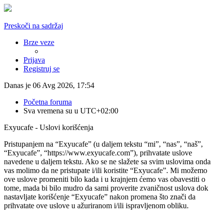
Preskoči na sadržaj
Brze veze
Prijava
Registruj se
Danas je 06 Avg 2026, 17:54
Početna foruma
Sva vremena su u
UTC+02:00
Exyucafe - Uslovi korišćenja
Pristupanjem na “Exyucafe” (u daljem tekstu “mi”, “nas”, “naš”,
“Exyucafe”, “https://www.exyucafe.com”), prihvatate uslove
navedene u daljem tekstu. Ako se ne slažete sa svim uslovima onda
vas molimo da ne pristupate i/ili koristite “Exyucafe”. Mi možemo
ove uslove promeniti bilo kada i u krajnjem ćemo vas obavestiti o
tome, mada bi bilo mudro da sami proverite zvaničnost uslova dok
nastavljate korišćenje “Exyucafe” nakon promena što znači da
prihvatate ove uslove u ažuriranom i/ili ispravljenom obliku.