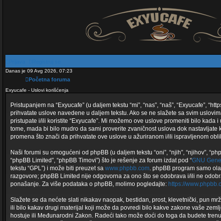
Prijava
Registruj se
Danas je 09 Avg 2026, 07:23
Početna foruma
Exyucafe - Uslovi korišćenja
Pristupanjem na “Exyucafe” (u daljem tekstu “mi”, “nas”, “naš”, “Exyucafe”, “htt
prihvatate uslove navedene u daljem tekstu. Ako se ne slažete sa svim uslov
pristupate i/ili koristite “Exyucafe”. Mi možemo ove uslove promeniti bilo kada 
tome, mada bi bilo mudro da sami proverite zvaničnost uslova dok nastavljate
promena što znači da prihvatate ove uslove u ažuriranom i/ili ispravljenom obli
Naši forumi su omogućeni od phpBB (u daljem tekstu “oni”, “njih”, “njihov”, “
“phpBB Limited”, “phpBB Timovi”) što je rešenje za forum izdat pod “
GNU Gener
tekstu “GPL”) i može biti preuzet sa
www.phpbb.com
. phpBB program samo ol
razgovore; phpBB Limited nije odgovorna za ono što se odobrava i/ili ne odobra
ponašanje. Za više podataka o phpBB, molimo pogledajte:
https://www.phpbb.
Slažete se da nećete slati nikakav naopak, bestidan, prost, klevetnički, pun m
ili bilo kakav drugi materijal koji može da povredi bilo kakve zakone vaše zeml
hostuje ili Međunarodni Zakon. Radeći tako može doći do toga da budete trenut