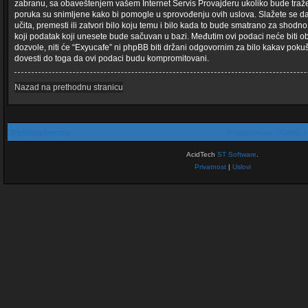
zabranu, sa obaveštenjem vašem Internet Servis Provajderu ukoliko bude traže
poruka su snimljene kako bi pomogle u sprovođenju ovih uslova. Slažete se da
učita, premesti ili zatvori bilo koju temu i bilo kada to bude smatrano za shodno
koji podatak koji unesete bude sačuvan u bazi. Međutim ovi podaci neće biti ob
dozvole, niti će “Exyucafe” ni phpBB biti držani odgovornim za bilo kakav pok
dovesti do toga da ovi podaci budu kompromitovani.
Nazad na prethodnu stranicu
Početna foruma
Povežimo se
Obriši k
AcidTech
ST Software
.
Privatnost
|
Uslovi