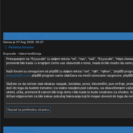
Prijava
Registruj se
Danas je 07 Avg 2026, 00:37
Početna foruma
Exyucafe - Uslovi korišćenja
Pristupanjem na “Exyucafe” (u daljem tekstu “mi”, “nas”, “naš”, “Exyucafe”, “https://ww
promeniti bilo kada i u krajnjem ćemo vas obavestiti o tome, mada bi bilo mudro da sami 
Naši forumi su omogućeni od phpBB (u daljem tekstu “oni”, “njih”, “njihov”, “phpBB prog
www.phpbb.com
. phpBB program samo olakšava na mreži osnovane razgovore; phpBB Limi
Slažete se da nećete slati nikakav naopak, bestidan, prost, klevetnički, pun mržnje, pr
doći do toga da budete trenutno i za stalno stavljeni pod zabranu, sa obaveštenjem vaš
ukloni, učita, premesti ili zatvori bilo koju temu i bilo kada to bude smatrano za shodno.
držani odgovornim za bilo kakav pokušaj hakovanja koji bi mogao dovesti do toga da ov
Nazad na prethodnu stranicu
Početna foruma