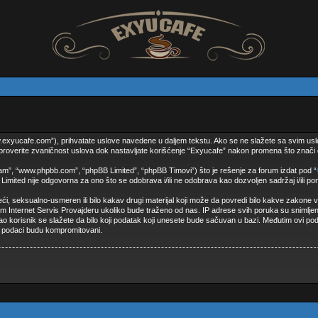
w.exyucafe.com”), prihvatate uslove navedene u daljem tekstu. Ako se ne slažete sa svim usl
proverite zvaničnost uslova dok nastavljate korišćenje “Exyucafe” nakon promena što znači da
ram”, “www.phpbb.com”, “phpBB Limited”, “phpBB Timovi”) što je rešenje za forum izdat pod “
ted nije odgovorna za ono što se odobrava i/ili ne odobrava kao dozvoljen sadržaj i/ili p
eteći, seksualno-usmeren ili bilo kakav drugi materijal koji može da povredi bilo kakve zako
em Internet Servis Provajderu ukoliko bude traženo od nas. IP adrese svih poruka su snimlj
 Kao korisnik se slažete da bilo koji podatak koji unesete bude sačuvan u bazi. Međutim ovi poda
i podaci budu kompromitovani.