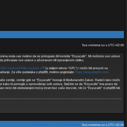
Sva vremena su u
UTC+02:00
ovima onda vas molimo da ne pristupate i/ili koristite “Exyucafe”. Mi možemo ove uslove
 prihvatate ove uslove u ažuriranom i/ili ispravljenom obliku.
GNU General Public License v2
” (u daljem tekstu “GPL”) i može biti preuzet sa
onašanje. Za više podataka o phpBB, molimo pogledajte:
https://www.phpbb.com/
.
ne vaše zemlje, zemlje gde se “Exyucafe” hostuje ili Međunarodni Zakon. Radeći tako može
ene kako bi pomogle u sprovođenju ovih uslova. Slažete se da “Exyucafe” ima pravo da
ci neće biti obelodanjeni trećoj strani bez vaše dozvole, niti će “Exyucafe” ni phpBB biti
Povežimo se
Obriši kolačiće
Sva vremena su u
UTC+02:00