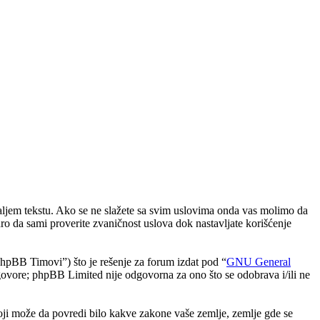
aljem tekstu. Ako se ne slažete sa svim uslovima onda vas molimo da
ro da sami proverite zvaničnost uslova dok nastavljate korišćenje
BB Timovi”) što je rešenje za forum izdat pod “
GNU General
vore; phpBB Limited nije odgovorna za ono što se odobrava i/ili ne
 koji može da povredi bilo kakve zakone vaše zemlje, zemlje gde se