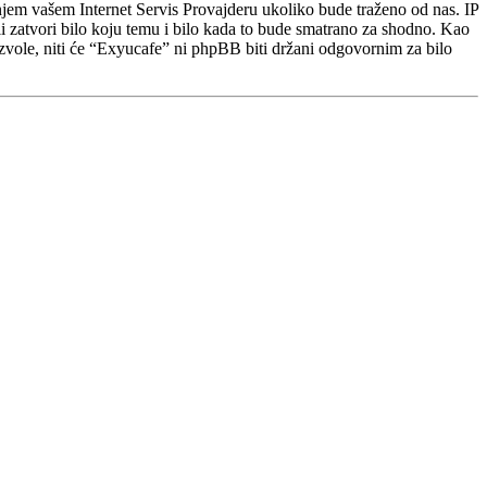
njem vašem Internet Servis Provajderu ukoliko bude traženo od nas. IP
i zatvori bilo koju temu i bilo kada to bude smatrano za shodno. Kao
dozvole, niti će “Exyucafe” ni phpBB biti držani odgovornim za bilo