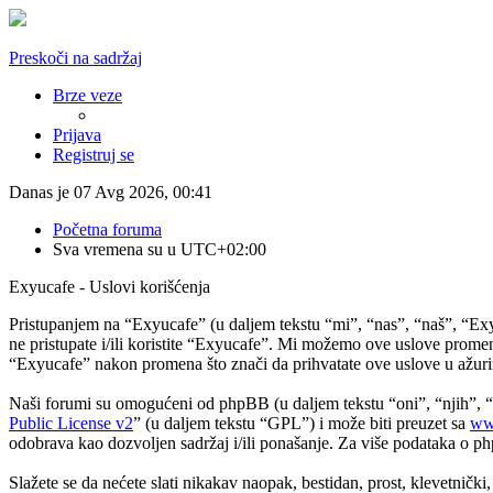
Preskoči na sadržaj
Brze veze
Prijava
Registruj se
Danas je 07 Avg 2026, 00:41
Početna foruma
Sva vremena su u
UTC+02:00
Exyucafe - Uslovi korišćenja
Pristupanjem na “Exyucafe” (u daljem tekstu “mi”, “nas”, “naš”, “Ex
ne pristupate i/ili koristite “Exyucafe”. Mi možemo ove uslove promen
“Exyucafe” nakon promena što znači da prihvatate ove uslove u ažurir
Naši forumi su omogućeni od phpBB (u daljem tekstu “oni”, “njih”
Public License v2
” (u daljem tekstu “GPL”) i može biti preuzet sa
ww
odobrava kao dozvoljen sadržaj i/ili ponašanje. Za više podataka o 
Slažete se da nećete slati nikakav naopak, bestidan, prost, klevetničk