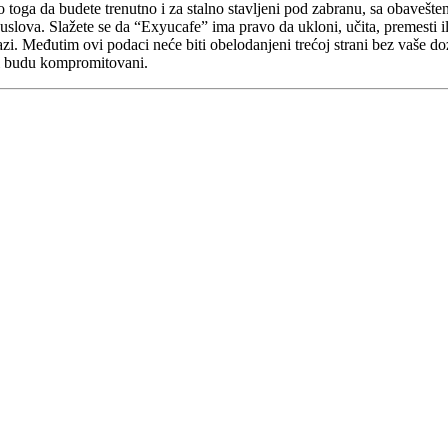
oga da budete trenutno i za stalno stavljeni pod zabranu, sa obavešte
lova. Slažete se da “Exyucafe” ima pravo da ukloni, učita, premesti il
bazi. Međutim ovi podaci neće biti obelodanjeni trećoj strani bez vaše 
ci budu kompromitovani.