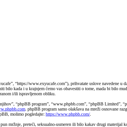
yucafe”, “https://www.exyucafe.com”), prihvatate uslove navedene u d
iti bilo kada i u krajnjem ćemo vas obavestiti o tome, mada bi bilo mud
anom i/ili ispravljenom obliku.
, “njihov”, “phpBB program”, “www.phpbb.com”, “phpBB Limited”, “php
w.phpbb.com
. phpBB program samo olakšava na mreži osnovane razgo
phpBB, molimo pogledajte:
https://www.phpbb.com/
.
i, pun mržnje, preteći, seksualno-usmeren ili bilo kakav drugi materijal