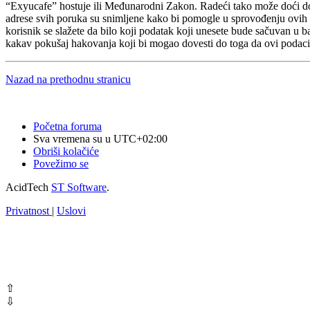
“Exyucafe” hostuje ili Međunarodni Zakon. Radeći tako može doći do t
adrese svih poruka su snimljene kako bi pomogle u sprovođenju ovih us
korisnik se slažete da bilo koji podatak koji unesete bude sačuvan u 
kakav pokušaj hakovanja koji bi mogao dovesti do toga da ovi poda
Nazad na prethodnu stranicu
Početna foruma
Sva vremena su u
UTC+02:00
Obriši kolačiće
Povežimo se
AcidTech
ST Software
.
Privatnost
|
Uslovi
⇧
⇩