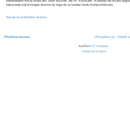
obelodanjeni trećoj strani bez vaše dozvole, niti će “Exyucafe” ni phpBB biti držani odg
hakovanja koji bi mogao dovesti do toga da ovi podaci budu kompromitovani.
Nazad na prethodnu stranicu
Početna foruma
Povežimo se
Obriši k
AcidTech
ST Software
.
Privatnost
|
Uslovi