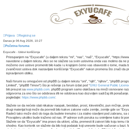
Prijava
Registruj se
Danas je 06 Avg 2026, 10:27
Početna foruma
Exyucafe - Uslovi korišćenja
Pristupanjem na “Exyucafe” (u daljem tekstu “mi”, “nas”, “naš”, “Exyucafe”, “https://ww
navedene u daljem tekstu. Ako se ne slažete sa svim uslovima onda vas molimo da ne prist
možemo ove uslove promeniti bilo kada i u krajnjem ćemo vas obavestiti o tome, mada bi
zvaničnost uslova dok nastavljate korišćenje “Exyucafe” nakon promena što znači da prih
ispravljenom obliku.
Naši forumi su omogućeni od phpBB (u daljem tekstu “oni”, “njih”, “njihov”, “phpBB pr
Limited”, “phpBB Timovi”) što je rešenje za forum izdat pod “
GNU General Public Licens
biti preuzet sa
www.phpbb.com
. phpBB program samo olakšava na mreži osnovane razg
odgovorna za ono što se odobrava i/ili ne odobrava kao dozvoljen sadržaj i/ili ponašanj
pogledajte:
https://www.phpbb.com/
.
Slažete se da nećete slati nikakav naopak, bestidan, prost, klevetnički, pun mržnje, pret
drugi materijal koji može da povredi bilo kakve zakone vaše zemlje, zemlje gde se “Exyu
Radeći tako može doći do toga da budete trenutno i za stalno stavljeni pod zabranu, s
Provajderu ukoliko bude traženo od nas. IP adrese svih poruka su snimljene kako bi po
Slažete se da “Exyucafe” ima pravo da ukloni, učita, premesti ili zatvori bilo koju temu i
shodno. Kao korisnik se slažete da bilo koji podatak koji unesete bude sačuvan u bazi. M