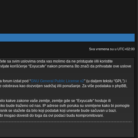
Sva vremena su u
UTC+02:00
ete sa svim uslovima onda vas molimo da ne pristupate i/ili koristite
vljate korišćenje “Exyucafe” nakon promena što znači da prihvatate ove uslove
a forum izdat pod “
GNU General Public License v2
” (u daljem tekstu “GPL”) i
 odobrava kao dozvoljen sadržaj i/ili ponašanje. Za više podataka o phpBB,
 bilo kakve zakone vaše zemlje, zemlje gde se “Exyucafe” hostuje ili
liko bude traženo od nas. IP adrese svih poruka su snimljene kako bi pomogle
isnik se slažete da bilo koji podatak koji unesete bude sačuvan u bazi.
ji bi mogao dovesti do toga da ovi podaci budu kompromitovani.