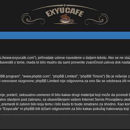
tps://www.exyucafe.com”), prihvatate uslove navedene u daljem tekstu. Ako se ne slaž
avestiti o tome, mada bi bilo mudro da sami proverite zvaničnost uslova dok nasta
phpBB program”, “www.phpbb.com”, “phpBB Limited”, “phpBB Timovi”) što je rešenje z
osnovane razgovore; phpBB Limited nije odgovorna za ono što se odobrava i/ili ne
žnje, preteći, seksualno-usmeren ili bilo kakav drugi materijal koji može da povredi
lno stavljeni pod zabranu, sa obaveštenjem vašem Internet Servis Provajderu uko
 premesti ili zatvori bilo koju temu i bilo kada to bude smatrano za shodno. Kao kor
i će “Exyucafe” ni phpBB biti držani odgovornim za bilo kakav pokušaj hakovanja ko