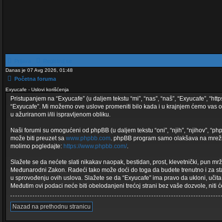
Prijava
Registruj se
Danas je 07 Avg 2026, 01:48
Početna foruma
Exyucafe - Uslovi korišćenja
Pristupanjem na “Exyucafe” (u daljem tekstu “mi”, “nas”, “naš”, “Exyucafe”, “ht
“Exyucafe”. Mi možemo ove uslove promeniti bilo kada i u krajnjem ćemo vas ob
u ažuriranom i/ili ispravljenom obliku.
Naši forumi su omogućeni od phpBB (u daljem tekstu “oni”, “njih”, “njihov”, “
može biti preuzet sa
www.phpbb.com
. phpBB program samo olakšava na mreži 
molimo pogledajte:
https://www.phpbb.com/
.
Slažete se da nećete slati nikakav naopak, bestidan, prost, klevetnički, pun mr
Međunarodni Zakon. Radeći tako može doći do toga da budete trenutno i za sta
u sprovođenju ovih uslova. Slažete se da “Exyucafe” ima pravo da ukloni, učita,
Međutim ovi podaci neće biti obelodanjeni trećoj strani bez vaše dozvole, nit
Nazad na prethodnu stranicu