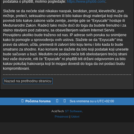
podataka o phpBB, molimo pogledajte:
https://www.phpbb.com/
.
Slažete se da nećete slati nikakav naopak, bestidan, prost, klevetnički, pun
mržnje, preteći, seksualno-usmeren ili bilo kakav drugi materijal koji može da
povredi bilo kakve zakone vaše zemlje, zemlje gde se “Exyucafe” hostuje ili
Međunarodni Zakon. Radeći tako može doći do toga da budete trenutno i za
stalno stavljeni pod zabranu, sa obaveštenjem vašem Internet Servis
Provajderu ukoliko bude traženo od nas. IP adrese svih poruka su snimljene
kako bi pomogle u sprovođenju ovih uslova. Slažete se da “Exyucafe” ima
pravo da ukloni, učita, premesti ili zatvori bilo koju temu i bilo kada to bude
smatrano za shodno. Kao korisnik se slažete da bilo koji podatak koji unesete
bude sačuvan u bazi. Međutim ovi podaci neće biti obelodanjeni trećoj strani
bez vaše dozvole, niti će “Exyucafe” ni phpBB biti držani odgovornim za bilo
kakav pokušaj hakovanja koji bi mogao dovesti do toga da ovi podaci budu
kompromitovani.
Nazad na prethodnu stranicu
Početna foruma
Sva vremena su u
UTC+02:00
AcidTech
ST Software
.
Privatnost
|
Uslovi