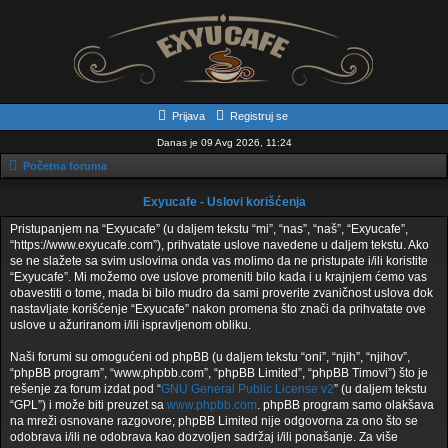
Prijava
Registruj se
Danas je 09 Avg 2026, 11:24
Početna foruma
Exyucafe - Uslovi korišćenja
Pristupanjem na “Exyucafe” (u daljem tekstu “mi”, “nas”, “naš”, “Exyucafe”,
“https://www.exyucafe.com”), prihvatate uslove navedene u daljem tekstu. Ako
se ne slažete sa svim uslovima onda vas molimo da ne pristupate i/ili koristite
“Exyucafe”. Mi možemo ove uslove promeniti bilo kada i u krajnjem ćemo vas
obavestiti o tome, mada bi bilo mudro da sami proverite zvaničnost uslova dok
nastavljate korišćenje “Exyucafe” nakon promena što znači da prihvatate ove
uslove u ažuriranom i/ili ispravljenom obliku.
Naši forumi su omogućeni od phpBB (u daljem tekstu “oni”, “njih”, “njihov”,
“phpBB program”, “www.phpbb.com”, “phpBB Limited”, “phpBB Timovi”) što je
rešenje za forum izdat pod “
GNU General Public License v2
” (u daljem tekstu
“GPL”) i može biti preuzet sa
www.phpbb.com
. phpBB program samo olakšava
na mreži osnovane razgovore; phpBB Limited nije odgovorna za ono što se
odobrava i/ili ne odobrava kao dozvoljen sadržaj i/ili ponašanje. Za više