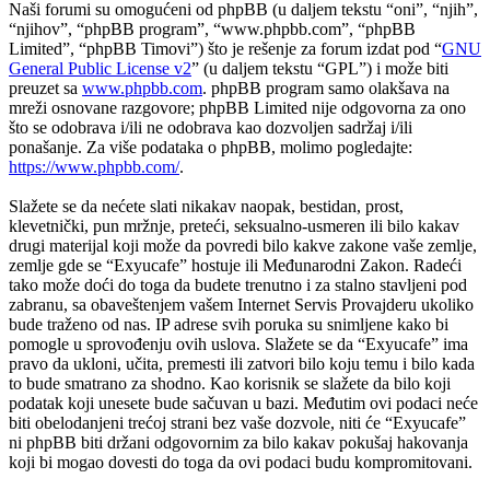
Naši forumi su omogućeni od phpBB (u daljem tekstu “oni”, “njih”,
“njihov”, “phpBB program”, “www.phpbb.com”, “phpBB
Limited”, “phpBB Timovi”) što je rešenje za forum izdat pod “
GNU
General Public License v2
” (u daljem tekstu “GPL”) i može biti
preuzet sa
www.phpbb.com
. phpBB program samo olakšava na
mreži osnovane razgovore; phpBB Limited nije odgovorna za ono
što se odobrava i/ili ne odobrava kao dozvoljen sadržaj i/ili
ponašanje. Za više podataka o phpBB, molimo pogledajte:
https://www.phpbb.com/
.
Slažete se da nećete slati nikakav naopak, bestidan, prost,
klevetnički, pun mržnje, preteći, seksualno-usmeren ili bilo kakav
drugi materijal koji može da povredi bilo kakve zakone vaše zemlje,
zemlje gde se “Exyucafe” hostuje ili Međunarodni Zakon. Radeći
tako može doći do toga da budete trenutno i za stalno stavljeni pod
zabranu, sa obaveštenjem vašem Internet Servis Provajderu ukoliko
bude traženo od nas. IP adrese svih poruka su snimljene kako bi
pomogle u sprovođenju ovih uslova. Slažete se da “Exyucafe” ima
pravo da ukloni, učita, premesti ili zatvori bilo koju temu i bilo kada
to bude smatrano za shodno. Kao korisnik se slažete da bilo koji
podatak koji unesete bude sačuvan u bazi. Međutim ovi podaci neće
biti obelodanjeni trećoj strani bez vaše dozvole, niti će “Exyucafe”
ni phpBB biti držani odgovornim za bilo kakav pokušaj hakovanja
koji bi mogao dovesti do toga da ovi podaci budu kompromitovani.