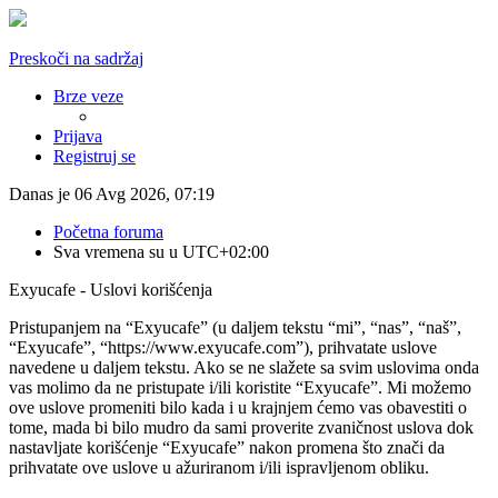
Preskoči na sadržaj
Brze veze
Prijava
Registruj se
Danas je 06 Avg 2026, 07:19
Početna foruma
Sva vremena su u
UTC+02:00
Exyucafe - Uslovi korišćenja
Pristupanjem na “Exyucafe” (u daljem tekstu “mi”, “nas”, “naš”,
“Exyucafe”, “https://www.exyucafe.com”), prihvatate uslove
navedene u daljem tekstu. Ako se ne slažete sa svim uslovima onda
vas molimo da ne pristupate i/ili koristite “Exyucafe”. Mi možemo
ove uslove promeniti bilo kada i u krajnjem ćemo vas obavestiti o
tome, mada bi bilo mudro da sami proverite zvaničnost uslova dok
nastavljate korišćenje “Exyucafe” nakon promena što znači da
prihvatate ove uslove u ažuriranom i/ili ispravljenom obliku.