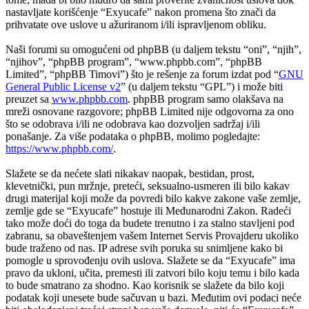
nastavljate korišćenje “Exyucafe” nakon promena što znači da
prihvatate ove uslove u ažuriranom i/ili ispravljenom obliku.
Naši forumi su omogućeni od phpBB (u daljem tekstu “oni”, “njih”,
“njihov”, “phpBB program”, “www.phpbb.com”, “phpBB
Limited”, “phpBB Timovi”) što je rešenje za forum izdat pod “
GNU
General Public License v2
” (u daljem tekstu “GPL”) i može biti
preuzet sa
www.phpbb.com
. phpBB program samo olakšava na
mreži osnovane razgovore; phpBB Limited nije odgovorna za ono
što se odobrava i/ili ne odobrava kao dozvoljen sadržaj i/ili
ponašanje. Za više podataka o phpBB, molimo pogledajte:
https://www.phpbb.com/
.
Slažete se da nećete slati nikakav naopak, bestidan, prost,
klevetnički, pun mržnje, preteći, seksualno-usmeren ili bilo kakav
drugi materijal koji može da povredi bilo kakve zakone vaše zemlje,
zemlje gde se “Exyucafe” hostuje ili Međunarodni Zakon. Radeći
tako može doći do toga da budete trenutno i za stalno stavljeni pod
zabranu, sa obaveštenjem vašem Internet Servis Provajderu ukoliko
bude traženo od nas. IP adrese svih poruka su snimljene kako bi
pomogle u sprovođenju ovih uslova. Slažete se da “Exyucafe” ima
pravo da ukloni, učita, premesti ili zatvori bilo koju temu i bilo kada
to bude smatrano za shodno. Kao korisnik se slažete da bilo koji
podatak koji unesete bude sačuvan u bazi. Međutim ovi podaci neće