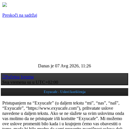
Preskoči na sadržaj
Brze veze
Prijava
Registruj se
Danas je 07 Avg 2026, 11:26
Početna foruma
Sva vremena su u
UTC+02:00
Exyucafe - Uslovi korišćenja
Pristupanjem na “Exyucafe” (u daljem tekstu “mi”, “nas”, “naš”,
“Exyucafe”, “https://www.exyucafe.com”), prihvatate uslove
navedene u daljem tekstu. Ako se ne slažete sa svim uslovima onda
vas molimo da ne pristupate i/ili koristite “Exyucafe”. Mi možemo
ove uslove promeniti bilo kada i u krajnjem ćemo vas obavestiti o
tome, mada bi bilo mudro da sami proverite zvaničnost uslova dok