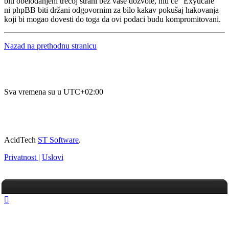
biti obelodanjeni trećoj strani bez vaše dozvole, niti će “Exyucafe”
ni phpBB biti držani odgovornim za bilo kakav pokušaj hakovanja
koji bi mogao dovesti do toga da ovi podaci budu kompromitovani.
Nazad na prethodnu stranicu
Početna foruma
Sva vremena su u
UTC+02:00
Obriši kolačiće
Povežimo se
AcidTech
ST Software
.
Privatnost
|
Uslovi