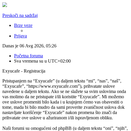
Preskoči na sadržaj
Brze veze
Prijava
Danas je 06 Avg 2026, 05:26
Početna foruma
Sva vremena su u
UTC+02:00
Exyucafe - Registracija
Pristupanjem na “Exyucafe” (u daljem tekstu “mi”, “nas”, “naš”,
“Exyucafe”, “https://www.exyucafe.com”), prihvatate uslove
navedene u daljem tekstu. Ako se ne slažete sa svim uslovima onda
vas molimo da ne pristupate i/ili koristite “Exyucafe”. Mi možemo
ove uslove promeniti bilo kada i u krajnjem ćemo vas obavestiti o
tome, mada bi bilo mudro da sami proverite zvaničnost uslova dok
nastavljate korišćenje “Exyucafe” nakon promena što znači da
prihvatate ove uslove u ažuriranom i/ili ispravljenom obliku.
Naši forumi su omogućeni od phpBB (u daljem tekstu “oni”, “njih”,