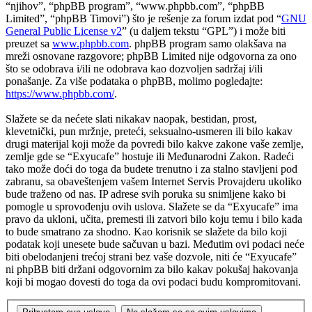
“njihov”, “phpBB program”, “www.phpbb.com”, “phpBB
Limited”, “phpBB Timovi”) što je rešenje za forum izdat pod “
GNU
General Public License v2
” (u daljem tekstu “GPL”) i može biti
preuzet sa
www.phpbb.com
. phpBB program samo olakšava na
mreži osnovane razgovore; phpBB Limited nije odgovorna za ono
što se odobrava i/ili ne odobrava kao dozvoljen sadržaj i/ili
ponašanje. Za više podataka o phpBB, molimo pogledajte:
https://www.phpbb.com/
.
Slažete se da nećete slati nikakav naopak, bestidan, prost,
klevetnički, pun mržnje, preteći, seksualno-usmeren ili bilo kakav
drugi materijal koji može da povredi bilo kakve zakone vaše zemlje,
zemlje gde se “Exyucafe” hostuje ili Međunarodni Zakon. Radeći
tako može doći do toga da budete trenutno i za stalno stavljeni pod
zabranu, sa obaveštenjem vašem Internet Servis Provajderu ukoliko
bude traženo od nas. IP adrese svih poruka su snimljene kako bi
pomogle u sprovođenju ovih uslova. Slažete se da “Exyucafe” ima
pravo da ukloni, učita, premesti ili zatvori bilo koju temu i bilo kada
to bude smatrano za shodno. Kao korisnik se slažete da bilo koji
podatak koji unesete bude sačuvan u bazi. Međutim ovi podaci neće
biti obelodanjeni trećoj strani bez vaše dozvole, niti će “Exyucafe”
ni phpBB biti držani odgovornim za bilo kakav pokušaj hakovanja
koji bi mogao dovesti do toga da ovi podaci budu kompromitovani.