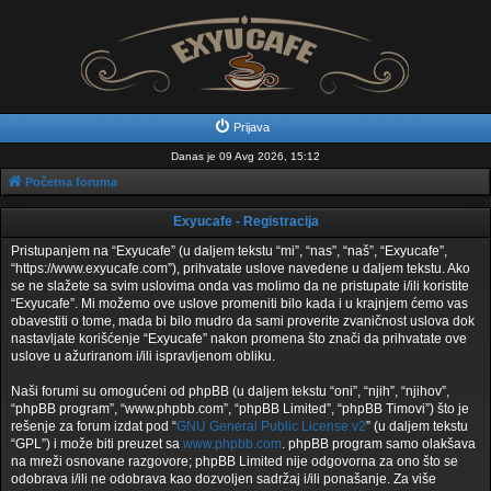
Prijava
Danas je 09 Avg 2026, 15:12
Početna foruma
Exyucafe - Registracija
Pristupanjem na “Exyucafe” (u daljem tekstu “mi”, “nas”, “naš”, “Exyucafe”,
“https://www.exyucafe.com”), prihvatate uslove navedene u daljem tekstu. Ako
se ne slažete sa svim uslovima onda vas molimo da ne pristupate i/ili koristite
“Exyucafe”. Mi možemo ove uslove promeniti bilo kada i u krajnjem ćemo vas
obavestiti o tome, mada bi bilo mudro da sami proverite zvaničnost uslova dok
nastavljate korišćenje “Exyucafe” nakon promena što znači da prihvatate ove
uslove u ažuriranom i/ili ispravljenom obliku.
Naši forumi su omogućeni od phpBB (u daljem tekstu “oni”, “njih”, “njihov”,
“phpBB program”, “www.phpbb.com”, “phpBB Limited”, “phpBB Timovi”) što je
rešenje za forum izdat pod “
GNU General Public License v2
” (u daljem tekstu
“GPL”) i može biti preuzet sa
www.phpbb.com
. phpBB program samo olakšava
na mreži osnovane razgovore; phpBB Limited nije odgovorna za ono što se
odobrava i/ili ne odobrava kao dozvoljen sadržaj i/ili ponašanje. Za više