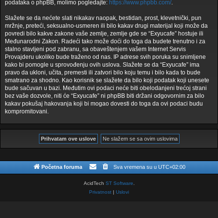
podataka o phpBB, molimo pogledajte:
https://www.phpbb.com/
.
Slažete se da nećete slati nikakav naopak, bestidan, prost, klevetnički, pun
mržnje, preteći, seksualno-usmeren ili bilo kakav drugi materijal koji može da
povredi bilo kakve zakone vaše zemlje, zemlje gde se “Exyucafe” hostuje ili
Međunarodni Zakon. Radeći tako može doći do toga da budete trenutno i za
stalno stavljeni pod zabranu, sa obaveštenjem vašem Internet Servis
Provajderu ukoliko bude traženo od nas. IP adrese svih poruka su snimljene
kako bi pomogle u sprovođenju ovih uslova. Slažete se da “Exyucafe” ima
pravo da ukloni, učita, premesti ili zatvori bilo koju temu i bilo kada to bude
smatrano za shodno. Kao korisnik se slažete da bilo koji podatak koji unesete
bude sačuvan u bazi. Međutim ovi podaci neće biti obelodanjeni trećoj strani
bez vaše dozvole, niti će “Exyucafe” ni phpBB biti držani odgovornim za bilo
kakav pokušaj hakovanja koji bi mogao dovesti do toga da ovi podaci budu
kompromitovani.
Početna foruma
Sva vremena su u
UTC+02:00
AcidTech
ST Software
.
Privatnost
|
Uslovi