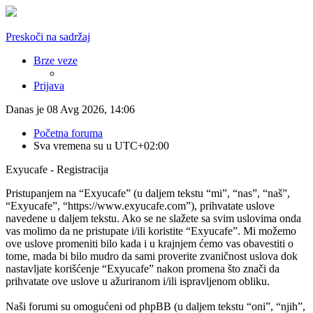
Preskoči na sadržaj
Brze veze
Prijava
Danas je 08 Avg 2026, 14:06
Početna foruma
Sva vremena su u
UTC+02:00
Exyucafe - Registracija
Pristupanjem na “Exyucafe” (u daljem tekstu “mi”, “nas”, “naš”,
“Exyucafe”, “https://www.exyucafe.com”), prihvatate uslove
navedene u daljem tekstu. Ako se ne slažete sa svim uslovima onda
vas molimo da ne pristupate i/ili koristite “Exyucafe”. Mi možemo
ove uslove promeniti bilo kada i u krajnjem ćemo vas obavestiti o
tome, mada bi bilo mudro da sami proverite zvaničnost uslova dok
nastavljate korišćenje “Exyucafe” nakon promena što znači da
prihvatate ove uslove u ažuriranom i/ili ispravljenom obliku.
Naši forumi su omogućeni od phpBB (u daljem tekstu “oni”, “njih”,