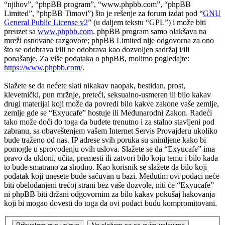
“njihov”, “phpBB program”, “www.phpbb.com”, “phpBB
Limited”, “phpBB Timovi”) što je rešenje za forum izdat pod “
GNU
General Public License v2
” (u daljem tekstu “GPL”) i može biti
preuzet sa
www.phpbb.com
. phpBB program samo olakšava na
mreži osnovane razgovore; phpBB Limited nije odgovorna za ono
što se odobrava i/ili ne odobrava kao dozvoljen sadržaj i/ili
ponašanje. Za više podataka o phpBB, molimo pogledajte:
https://www.phpbb.com/
.
Slažete se da nećete slati nikakav naopak, bestidan, prost,
klevetnički, pun mržnje, preteći, seksualno-usmeren ili bilo kakav
drugi materijal koji može da povredi bilo kakve zakone vaše zemlje,
zemlje gde se “Exyucafe” hostuje ili Međunarodni Zakon. Radeći
tako može doći do toga da budete trenutno i za stalno stavljeni pod
zabranu, sa obaveštenjem vašem Internet Servis Provajderu ukoliko
bude traženo od nas. IP adrese svih poruka su snimljene kako bi
pomogle u sprovođenju ovih uslova. Slažete se da “Exyucafe” ima
pravo da ukloni, učita, premesti ili zatvori bilo koju temu i bilo kada
to bude smatrano za shodno. Kao korisnik se slažete da bilo koji
podatak koji unesete bude sačuvan u bazi. Međutim ovi podaci neće
biti obelodanjeni trećoj strani bez vaše dozvole, niti će “Exyucafe”
ni phpBB biti držani odgovornim za bilo kakav pokušaj hakovanja
koji bi mogao dovesti do toga da ovi podaci budu kompromitovani.