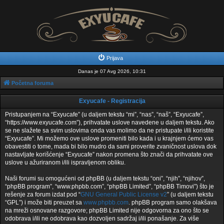
Prijava
Danas je 07 Avg 2026, 10:31
Početna foruma
Exyucafe - Registracija
Pristupanjem na “Exyucafe” (u daljem tekstu “mi”, “nas”, “naš”, “Exyucafe”,
“https://www.exyucafe.com”), prihvatate uslove navedene u daljem tekstu. Ako
se ne slažete sa svim uslovima onda vas molimo da ne pristupate i/ili koristite
“Exyucafe”. Mi možemo ove uslove promeniti bilo kada i u krajnjem ćemo vas
obavestiti o tome, mada bi bilo mudro da sami proverite zvaničnost uslova dok
nastavljate korišćenje “Exyucafe” nakon promena što znači da prihvatate ove
uslove u ažuriranom i/ili ispravljenom obliku.
Naši forumi su omogućeni od phpBB (u daljem tekstu “oni”, “njih”, “njihov”,
“phpBB program”, “www.phpbb.com”, “phpBB Limited”, “phpBB Timovi”) što je
rešenje za forum izdat pod “
GNU General Public License v2
” (u daljem tekstu
“GPL”) i može biti preuzet sa
www.phpbb.com
. phpBB program samo olakšava
na mreži osnovane razgovore; phpBB Limited nije odgovorna za ono što se
odobrava i/ili ne odobrava kao dozvoljen sadržaj i/ili ponašanje. Za više