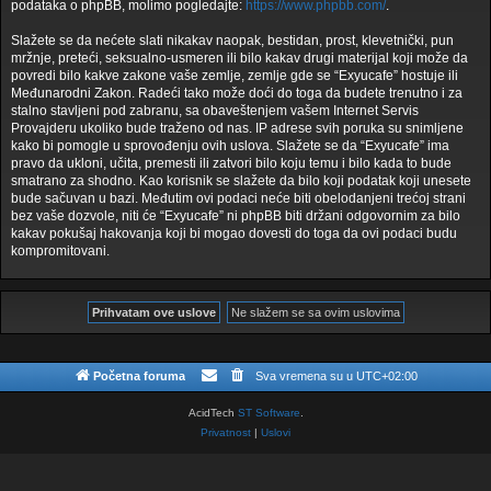
podataka o phpBB, molimo pogledajte:
https://www.phpbb.com/
.
Slažete se da nećete slati nikakav naopak, bestidan, prost, klevetnički, pun
mržnje, preteći, seksualno-usmeren ili bilo kakav drugi materijal koji može da
povredi bilo kakve zakone vaše zemlje, zemlje gde se “Exyucafe” hostuje ili
Međunarodni Zakon. Radeći tako može doći do toga da budete trenutno i za
stalno stavljeni pod zabranu, sa obaveštenjem vašem Internet Servis
Provajderu ukoliko bude traženo od nas. IP adrese svih poruka su snimljene
kako bi pomogle u sprovođenju ovih uslova. Slažete se da “Exyucafe” ima
pravo da ukloni, učita, premesti ili zatvori bilo koju temu i bilo kada to bude
smatrano za shodno. Kao korisnik se slažete da bilo koji podatak koji unesete
bude sačuvan u bazi. Međutim ovi podaci neće biti obelodanjeni trećoj strani
bez vaše dozvole, niti će “Exyucafe” ni phpBB biti držani odgovornim za bilo
kakav pokušaj hakovanja koji bi mogao dovesti do toga da ovi podaci budu
kompromitovani.
Početna foruma
Sva vremena su u
UTC+02:00
AcidTech
ST Software
.
Privatnost
|
Uslovi