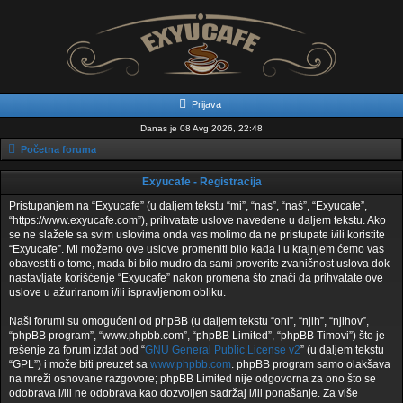
Prijava
Danas je 08 Avg 2026, 22:48
Početna foruma
Exyucafe - Registracija
Pristupanjem na “Exyucafe” (u daljem tekstu “mi”, “nas”, “naš”, “Exyucafe”,
“https://www.exyucafe.com”), prihvatate uslove navedene u daljem tekstu. Ako
se ne slažete sa svim uslovima onda vas molimo da ne pristupate i/ili koristite
“Exyucafe”. Mi možemo ove uslove promeniti bilo kada i u krajnjem ćemo vas
obavestiti o tome, mada bi bilo mudro da sami proverite zvaničnost uslova dok
nastavljate korišćenje “Exyucafe” nakon promena što znači da prihvatate ove
uslove u ažuriranom i/ili ispravljenom obliku.
Naši forumi su omogućeni od phpBB (u daljem tekstu “oni”, “njih”, “njihov”,
“phpBB program”, “www.phpbb.com”, “phpBB Limited”, “phpBB Timovi”) što je
rešenje za forum izdat pod “
GNU General Public License v2
” (u daljem tekstu
“GPL”) i može biti preuzet sa
www.phpbb.com
. phpBB program samo olakšava
na mreži osnovane razgovore; phpBB Limited nije odgovorna za ono što se
odobrava i/ili ne odobrava kao dozvoljen sadržaj i/ili ponašanje. Za više