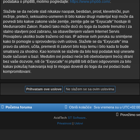
podataka o phpBB, molimo pogledajte:
https://www.phpbb.com/
.
Slažete se da nećete slati nikakav naopak, bestidan, prost, klevetnički, pun
mržnje, preteći, seksualno-usmeren ili bilo kakav drugi materijal koji može da
povredi bilo kakve zakone vaše zemlje, zemlje gde se “Exyucafe” hostuje ili
Međunarodni Zakon. Radeći tako može doći do toga da budete trenutno i za
stalno stavljeni pod zabranu, sa obaveštenjem vašem Internet Servis
Provajderu ukoliko bude traženo od nas. IP adrese svih poruka su snimljene
kako bi pomogle u sprovođenju ovih uslova. Slažete se da “Exyucafe” ima
pravo da ukloni, učita, premesti ili zatvori bilo koju temu i bilo kada to bude
smatrano za shodno. Kao korisnik se slažete da bilo koji podatak koji unesete
bude sačuvan u bazi. Međutim ovi podaci neće biti obelodanjeni trećoj strani
bez vaše dozvole, niti će “Exyucafe” ni phpBB biti držani odgovornim za bilo
kakav pokušaj hakovanja koji bi mogao dovesti do toga da ovi podaci budu
kompromitovani.
Početna foruma
Obriši kolačiće
Sva vremena su u
UTC+02:00
Povežimo se
AcidTech
ST Software
.
Privatnost
|
Uslovi