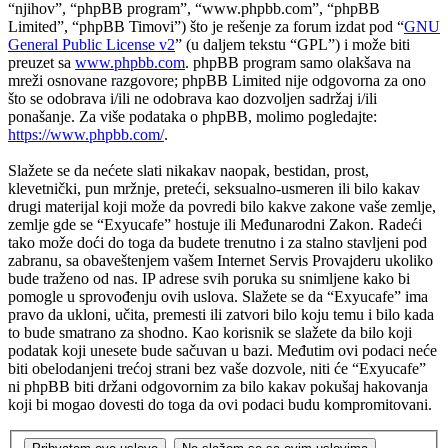
“njihov”, “phpBB program”, “www.phpbb.com”, “phpBB
Limited”, “phpBB Timovi”) što je rešenje za forum izdat pod “
GNU
General Public License v2
” (u daljem tekstu “GPL”) i može biti
preuzet sa
www.phpbb.com
. phpBB program samo olakšava na
mreži osnovane razgovore; phpBB Limited nije odgovorna za ono
što se odobrava i/ili ne odobrava kao dozvoljen sadržaj i/ili
ponašanje. Za više podataka o phpBB, molimo pogledajte:
https://www.phpbb.com/
.
Slažete se da nećete slati nikakav naopak, bestidan, prost,
klevetnički, pun mržnje, preteći, seksualno-usmeren ili bilo kakav
drugi materijal koji može da povredi bilo kakve zakone vaše zemlje,
zemlje gde se “Exyucafe” hostuje ili Međunarodni Zakon. Radeći
tako može doći do toga da budete trenutno i za stalno stavljeni pod
zabranu, sa obaveštenjem vašem Internet Servis Provajderu ukoliko
bude traženo od nas. IP adrese svih poruka su snimljene kako bi
pomogle u sprovođenju ovih uslova. Slažete se da “Exyucafe” ima
pravo da ukloni, učita, premesti ili zatvori bilo koju temu i bilo kada
to bude smatrano za shodno. Kao korisnik se slažete da bilo koji
podatak koji unesete bude sačuvan u bazi. Međutim ovi podaci neće
biti obelodanjeni trećoj strani bez vaše dozvole, niti će “Exyucafe”
ni phpBB biti držani odgovornim za bilo kakav pokušaj hakovanja
koji bi mogao dovesti do toga da ovi podaci budu kompromitovani.