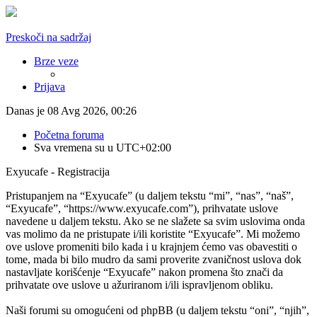
Preskoči na sadržaj
Brze veze
Prijava
Danas je 08 Avg 2026, 00:26
Početna foruma
Sva vremena su u
UTC+02:00
Exyucafe - Registracija
Pristupanjem na “Exyucafe” (u daljem tekstu “mi”, “nas”, “naš”,
“Exyucafe”, “https://www.exyucafe.com”), prihvatate uslove
navedene u daljem tekstu. Ako se ne slažete sa svim uslovima onda
vas molimo da ne pristupate i/ili koristite “Exyucafe”. Mi možemo
ove uslove promeniti bilo kada i u krajnjem ćemo vas obavestiti o
tome, mada bi bilo mudro da sami proverite zvaničnost uslova dok
nastavljate korišćenje “Exyucafe” nakon promena što znači da
prihvatate ove uslove u ažuriranom i/ili ispravljenom obliku.
Naši forumi su omogućeni od phpBB (u daljem tekstu “oni”, “njih”,