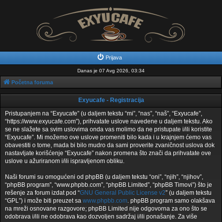
Prijava
Danas je 07 Avg 2026, 03:34
Početna foruma
Exyucafe - Registracija
Pristupanjem na “Exyucafe” (u daljem tekstu “mi”, “nas”, “naš”, “Exyucafe”,
“https://www.exyucafe.com”), prihvatate uslove navedene u daljem tekstu. Ako
se ne slažete sa svim uslovima onda vas molimo da ne pristupate i/ili koristite
“Exyucafe”. Mi možemo ove uslove promeniti bilo kada i u krajnjem ćemo vas
obavestiti o tome, mada bi bilo mudro da sami proverite zvaničnost uslova dok
nastavljate korišćenje “Exyucafe” nakon promena što znači da prihvatate ove
uslove u ažuriranom i/ili ispravljenom obliku.
Naši forumi su omogućeni od phpBB (u daljem tekstu “oni”, “njih”, “njihov”,
“phpBB program”, “www.phpbb.com”, “phpBB Limited”, “phpBB Timovi”) što je
rešenje za forum izdat pod “
GNU General Public License v2
” (u daljem tekstu
“GPL”) i može biti preuzet sa
www.phpbb.com
. phpBB program samo olakšava
na mreži osnovane razgovore; phpBB Limited nije odgovorna za ono što se
odobrava i/ili ne odobrava kao dozvoljen sadržaj i/ili ponašanje. Za više