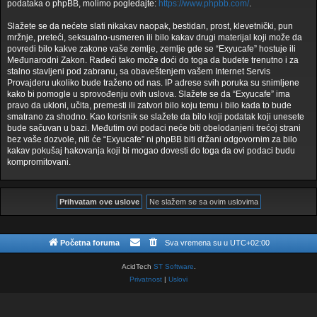
podataka o phpBB, molimo pogledajte:
https://www.phpbb.com/
.
Slažete se da nećete slati nikakav naopak, bestidan, prost, klevetnički, pun
mržnje, preteći, seksualno-usmeren ili bilo kakav drugi materijal koji može da
povredi bilo kakve zakone vaše zemlje, zemlje gde se “Exyucafe” hostuje ili
Međunarodni Zakon. Radeći tako može doći do toga da budete trenutno i za
stalno stavljeni pod zabranu, sa obaveštenjem vašem Internet Servis
Provajderu ukoliko bude traženo od nas. IP adrese svih poruka su snimljene
kako bi pomogle u sprovođenju ovih uslova. Slažete se da “Exyucafe” ima
pravo da ukloni, učita, premesti ili zatvori bilo koju temu i bilo kada to bude
smatrano za shodno. Kao korisnik se slažete da bilo koji podatak koji unesete
bude sačuvan u bazi. Međutim ovi podaci neće biti obelodanjeni trećoj strani
bez vaše dozvole, niti će “Exyucafe” ni phpBB biti držani odgovornim za bilo
kakav pokušaj hakovanja koji bi mogao dovesti do toga da ovi podaci budu
kompromitovani.
Početna foruma
Sva vremena su u
UTC+02:00
AcidTech
ST Software
.
Privatnost
|
Uslovi