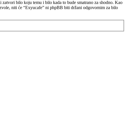
i zatvori bilo koju temu i bilo kada to bude smatrano za shodno. Kao
dozvole, niti će “Exyucafe” ni phpBB biti držani odgovornim za bilo