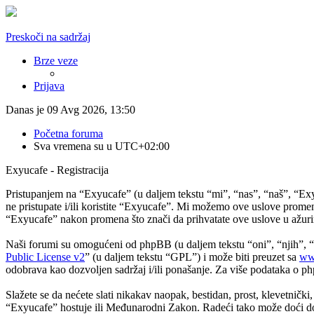
Preskoči na sadržaj
Brze veze
Prijava
Danas je 09 Avg 2026, 13:50
Početna foruma
Sva vremena su u
UTC+02:00
Exyucafe - Registracija
Pristupanjem na “Exyucafe” (u daljem tekstu “mi”, “nas”, “naš”, “Ex
ne pristupate i/ili koristite “Exyucafe”. Mi možemo ove uslove promen
“Exyucafe” nakon promena što znači da prihvatate ove uslove u ažurir
Naši forumi su omogućeni od phpBB (u daljem tekstu “oni”, “njih”
Public License v2
” (u daljem tekstu “GPL”) i može biti preuzet sa
ww
odobrava kao dozvoljen sadržaj i/ili ponašanje. Za više podataka o 
Slažete se da nećete slati nikakav naopak, bestidan, prost, klevetničk
“Exyucafe” hostuje ili Međunarodni Zakon. Radeći tako može doći do t