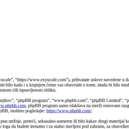
yucafe”, “https://www.exyucafe.com”), prihvatate uslove navedene u d
iti bilo kada i u krajnjem ćemo vas obavestiti o tome, mada bi bilo mud
anom i/ili ispravljenom obliku.
, “njihov”, “phpBB program”, “www.phpbb.com”, “phpBB Limited”, “php
w.phpbb.com
. phpBB program samo olakšava na mreži osnovane razgo
phpBB, molimo pogledajte:
https://www.phpbb.com/
.
i, pun mržnje, preteći, seksualno-usmeren ili bilo kakav drugi materijal
oga da budete trenutno i za stalno stavljeni pod zabranu, sa obavešte