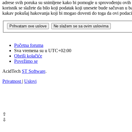
adrese svih poruka su snimljene kako bi pomogle u sprovođenju ovih us
korisnik se slažete da bilo koji podatak koji unesete bude sačuvan u 
kakav pokušaj hakovanja koji bi mogao dovesti do toga da ovi poda
Početna foruma
Sva vremena su u
UTC+02:00
Obriši kolačiće
Povežimo se
AcidTech
ST Software
.
Privatnost
|
Uslovi
⇧
⇩