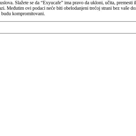
lova. Slažete se da “Exyucafe” ima pravo da ukloni, učita, premesti il
bazi. Međutim ovi podaci neće biti obelodanjeni trećoj strani bez vaše 
ci budu kompromitovani.