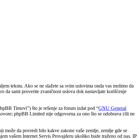
aljem tekstu. Ako se ne slažete sa svim uslovima onda vas molimo da
ro da sami proverite zvaničnost uslova dok nastavljate korišćenje
BB Timovi”) što je rešenje za forum izdat pod “
GNU General
vore; phpBB Limited nije odgovorna za ono što se odobrava i/ili ne
 koji može da povredi bilo kakve zakone vaše zemlje, zemlje gde se
njem vašem Internet Servis Provajderu ukoliko bude traženo od nas. IP