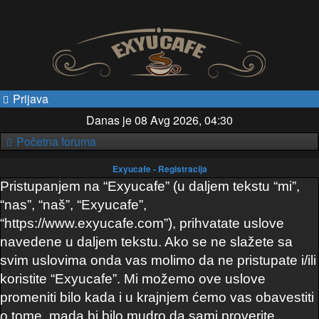
Prijava
Danas je 08 Avg 2026, 04:30
Početna foruma
Exyucafe - Registracija
Pristupanjem na “Exyucafe” (u daljem tekstu “mi”,
“nas”, “naš”, “Exyucafe”,
“https://www.exyucafe.com”), prihvatate uslove
navedene u daljem tekstu. Ako se ne slažete sa
svim uslovima onda vas molimo da ne pristupate i/ili
koristite “Exyucafe”. Mi možemo ove uslove
promeniti bilo kada i u krajnjem ćemo vas obavestiti
o tome, mada bi bilo mudro da sami proverite