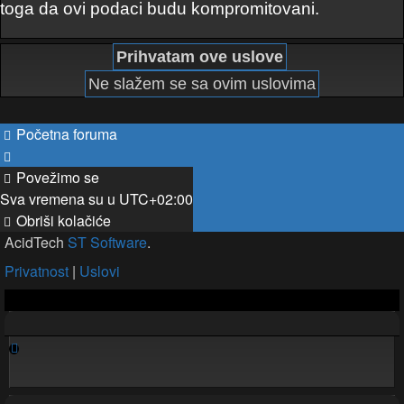
toga da ovi podaci budu kompromitovani.
Početna foruma
Povežimo se
Sva vremena su u
UTC+02:00
Obriši kolačiće
AcidTech
ST Software
.
Privatnost
|
Uslovi