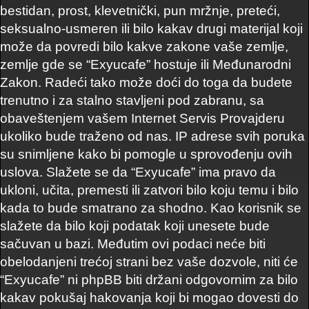
bestidan, prost, klevetnički, pun mržnje, preteći,
seksualno-usmeren ili bilo kakav drugi materijal koji
može da povredi bilo kakve zakone vaše zemlje,
zemlje gde se “Exyucafe” hostuje ili Međunarodni
Zakon. Radeći tako može doći do toga da budete
trenutno i za stalno stavljeni pod zabranu, sa
obaveštenjem vašem Internet Servis Provajderu
ukoliko bude traženo od nas. IP adrese svih poruka
su snimljene kako bi pomogle u sprovođenju ovih
uslova. Slažete se da “Exyucafe” ima pravo da
ukloni, učita, premesti ili zatvori bilo koju temu i bilo
kada to bude smatrano za shodno. Kao korisnik se
slažete da bilo koji podatak koji unesete bude
sačuvan u bazi. Međutim ovi podaci neće biti
obelodanjeni trećoj strani bez vaše dozvole, niti će
“Exyucafe” ni phpBB biti držani odgovornim za bilo
kakav pokušaj hakovanja koji bi mogao dovesti do