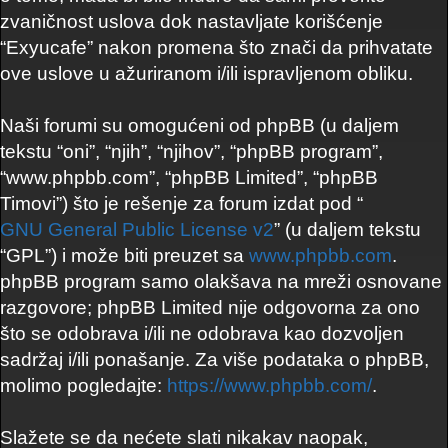
zvaničnost uslova dok nastavljate korišćenje
“Exyucafe” nakon promena što znači da prihvatate
ove uslove u ažuriranom i/ili ispravljenom obliku.
Naši forumi su omogućeni od phpBB (u daljem
tekstu “oni”, “njih”, “njihov”, “phpBB program”,
“www.phpbb.com”, “phpBB Limited”, “phpBB
Timovi”) što je rešenje za forum izdat pod “
GNU General Public License v2
” (u daljem tekstu
“GPL”) i može biti preuzet sa
www.phpbb.com
.
phpBB program samo olakšava na mreži osnovane
razgovore; phpBB Limited nije odgovorna za ono
što se odobrava i/ili ne odobrava kao dozvoljen
sadržaj i/ili ponašanje. Za više podataka o phpBB,
molimo pogledajte:
https://www.phpbb.com/
.
Slažete se da nećete slati nikakav naopak,