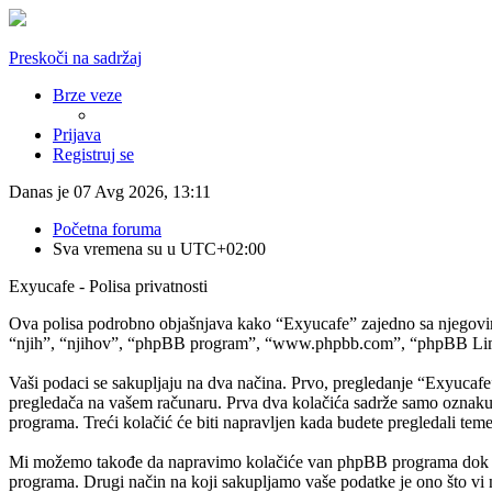
Preskoči na sadržaj
Brze veze
Prijava
Registruj se
Danas je 07 Avg 2026, 13:11
Početna foruma
Sva vremena su u
UTC+02:00
Exyucafe - Polisa privatnosti
Ova polisa podrobno objašnjava kako “Exyucafe” zajedno sa njegovim
“njih”, “njihov”, “phpBB program”, “www.phpbb.com”, “phpBB Limited
Vaši podaci se sakupljaju na dva načina. Prvo, pregledanje “Exyucafe
pregledača na vašem računaru. Prva dva kolačića sadrže samo oznaku k
programa. Treći kolačić će biti napravljen kada budete pregledali teme
Mi možemo takođe da napravimo kolačiće van phpBB programa dok pr
programa. Drugi način na koji sakupljamo vaše podatke je ono što vi 