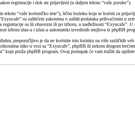
akon registracije i dok ste prijavljeni (u daljem tekstu “vaše poruke”).
tekstu “vaše korisničko ime”), ličnu lozinku koja se koristi za prijavlj
 “Exyucafe” su zaštićeni zakonima o zaštiti-podataka prihvaćenim u zem
 registracije su ili obavezni ili po izboru, u nadležnosti “Exyucafe”. 
ost izbora ulaz-a i izlaz-a automatski izvedenih mejlova iz phpBB pro
tim, preporučljivo je da ne koristite istu lozinku na više različitih v
kolnostima niko u vezi sa “Exyucafe”, phpBB ili nekom drugom trećom s
u” koju pruža phpBB program. Ovaj postupak će vam tražiti da upišete