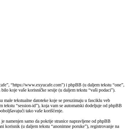
afe”, “https://www.exyucafe.com”) i phpBB (u daljem tekstu “one”,
 koje vaše korisničke sesije (u daljem tekstu “vaši podaci”).
u male tekstualne datoteke koje se preuzimaju u fasciklu veb
em tekstu “session-id”), koja vam se automatski dodeljuje od phpBB
poboljšavajući tako vaše korišćenje.
je namenjen samo da pokrije stranice napravljene od phpBB
ni korisnik (u daljem tekstu “anonimne poruke”), registrovanje na