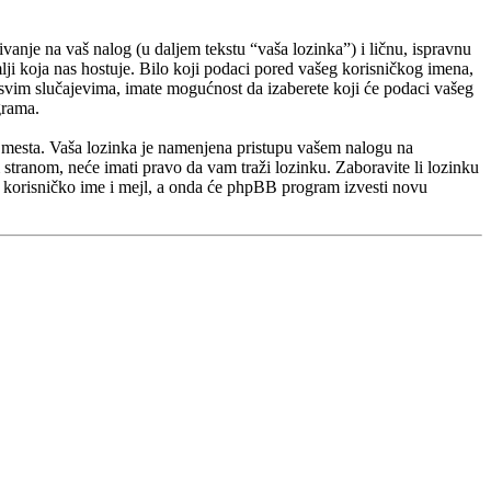
ivanje na vaš nalog (u daljem tekstu “vaša lozinka”) i ličnu, ispravnu
lji koja nas hostuje. Bilo koji podaci pored vašeg korisničkog imena,
U svim slučajevima, imate mogućnost da izaberete koji će podaci vašeg
grama.
eb mesta. Vaša lozinka je namenjena pristupu vašem nalogu na
tranom, neće imati pravo da vam traži lozinku. Zaboravite li lozinku
 korisničko ime i mejl, a onda će phpBB program izvesti novu