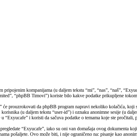
 pripojenim kompanijama (u daljem tekstu “mi”, “nas”, “naš”, “Exyuc
”, “phpBB Timovi”) koriste bilo kakve podatke prikupljene tokom bilo
” će prouzrokovati da phpBB program napravi nekoliko kolačića, koji s
orisnika (u daljem tekstu “user-id”) i oznaku anonimne sesije (u dalj
 u “Exyucafe” i koristi da sačuva podatke o temama koje ste pročitali, 
egledate “Exyucafe”, iako su oni van domašaja ovog dokumenta koji 
nama pošaljete. Ovo može biti, i nije ograničeno na: pisanje kao anonim