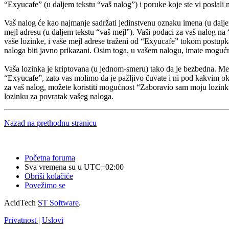
“Exyucafe” (u daljem tekstu “vaš nalog”) i poruke koje ste vi poslali n
Vaš nalog će kao najmanje sadržati jedinstvenu oznaku imena (u daljem 
mejl adresu (u daljem tekstu “vaš mejl”). Vaši podaci za vaš nalog na
vaše lozinke, i vaše mejl adrese traženi od “Exyucafe” tokom postupka
naloga biti javno prikazani. Osim toga, u vašem nalogu, imate mogućn
Vaša lozinka je kriptovana (u jednom-smeru) tako da je bezbedna. Među
“Exyucafe”, zato vas molimo da je pažljivo čuvate i ni pod kakvim o
za vaš nalog, možete koristiti mogućnost “Zaboravio sam moju lozink
lozinku za povratak vašeg naloga.
Nazad na prethodnu stranicu
Početna foruma
Sva vremena su u
UTC+02:00
Obriši kolačiće
Povežimo se
AcidTech
ST Software
.
Privatnost
|
Uslovi