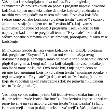
Vaši podaci se sakupljaju na dva načina. Prvo, pregledanje
“Exyucafe” će prouzrokovati da phpBB program napravi nekoliko
kolačića, koji su male tekstualne datoteke koje se preuzimaju u
fasciklu veb pregledača na vašem računaru. Prva dva kolačića
sadrže samo oznaku korisnika (u daljem tekstu “user-id”) i oznaku
anonimne sesije (u daljem tekstu “session-id”), koja vam se
automatski dodeljuje od phpBB programa. Treći kolačić će biti
napravljen kada budete pregledali teme u “Exyucafe” i koristi da
sačuva podatke o temama koje ste pročitali, poboljšavajući tako vaše
korišćenje.
Mi možemo takođe da napravimo kolačiće van phpBB programa
dok pregledate “Exyucafe”, iako su oni van domašaja ovog
dokumenta koji je namenjen samo da pokrije stranice napravljene od
phpBB programa. Drugi način na koji sakupljamo vaše podatke je
ono što vi nama pošaljete. Ovo može biti, i nije ograničeno na:
pisanje kao anonimni korisnik (u daljem tekstu “anonimne poruke”),
registrovanje na “Exyucafe” (u daljem tekstu “vaš nalog”) i poruke
koje ste vi poslali nakon registracije i dok ste prijavljeni (u daljem
tekstu “vaše poruke”).
Vaš nalog će kao najmanje sadržati jedinstvenu oznaku imena (u
daljem tekstu “vaše korisničko ime”), ličnu lozinku koja se koristi za
prijavljivanje na vaš nalog (u daljem tekstu “vaša lozinka”) i ličnu,
ispravnu mejl adresu (u daljem tekstu “vaš mejl”). Vaši podaci za