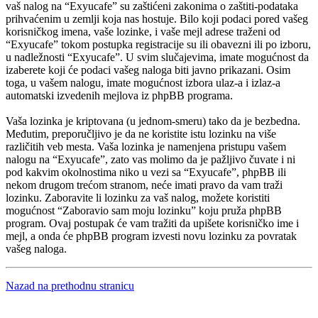
vaš nalog na “Exyucafe” su zaštićeni zakonima o zaštiti-podataka
prihvaćenim u zemlji koja nas hostuje. Bilo koji podaci pored vašeg
korisničkog imena, vaše lozinke, i vaše mejl adrese traženi od
“Exyucafe” tokom postupka registracije su ili obavezni ili po izboru,
u nadležnosti “Exyucafe”. U svim slučajevima, imate mogućnost da
izaberete koji će podaci vašeg naloga biti javno prikazani. Osim
toga, u vašem nalogu, imate mogućnost izbora ulaz-a i izlaz-a
automatski izvedenih mejlova iz phpBB programa.
Vaša lozinka je kriptovana (u jednom-smeru) tako da je bezbedna.
Međutim, preporučljivo je da ne koristite istu lozinku na više
različitih veb mesta. Vaša lozinka je namenjena pristupu vašem
nalogu na “Exyucafe”, zato vas molimo da je pažljivo čuvate i ni
pod kakvim okolnostima niko u vezi sa “Exyucafe”, phpBB ili
nekom drugom trećom stranom, neće imati pravo da vam traži
lozinku. Zaboravite li lozinku za vaš nalog, možete koristiti
mogućnost “Zaboravio sam moju lozinku” koju pruža phpBB
program. Ovaj postupak će vam tražiti da upišete korisničko ime i
mejl, a onda će phpBB program izvesti novu lozinku za povratak
vašeg naloga.
Nazad na prethodnu stranicu