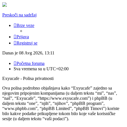
Preskoči na sadržaj
Brze veze
Prijava
Registruj se
Danas je 08 Avg 2026, 13:11
Početna foruma
Sva vremena su u
UTC+02:00
Exyucafe - Polisa privatnosti
Ova polisa podrobno objašnjava kako “Exyucafe” zajedno sa
njegovim pripojenim kompanijama (u daljem tekstu “mi”, “nas”,
“naš”, “Exyucafe”, “https://www.exyucafe.com”) i phpBB (u
daljem tekstu “one”, “njih”, “njihov”, “phpBB program”,
“www.phpbb.com”, “phpBB Limited”, “phpBB Timovi”) koriste
bilo kakve podatke prikupljene tokom bilo koje vaše korisničke
sesije (u daljem tekstu “vaši podaci”).