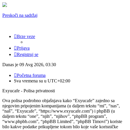
Preskoči na sadržaj
Brze veze
Prijava
Registruj se
Danas je 09 Avg 2026, 03:30
Početna foruma
Sva vremena su u
UTC+02:00
Exyucafe - Polisa privatnosti
Ova polisa podrobno objašnjava kako “Exyucafe” zajedno sa
njegovim pripojenim kompanijama (u daljem tekstu “mi”, “nas”,
“naš”, “Exyucafe”, “https://www.exyucafe.com”) i phpBB (u
daljem tekstu “one”, “njih”, “njihov”, “phpBB program”,
“www.phpbb.com”, “phpBB Limited”, “phpBB Timovi”) koriste
bilo kakve podatke prikupljene tokom bilo koje vaše korisničke