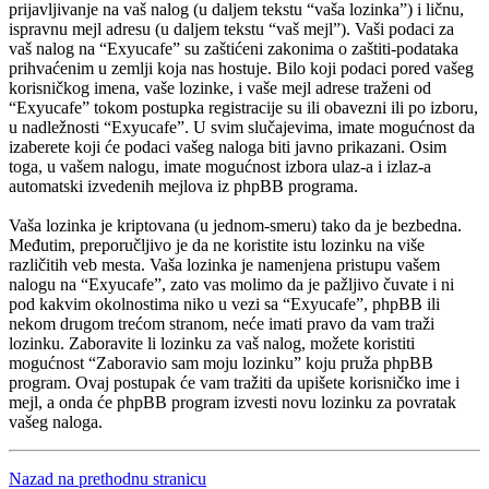
prijavljivanje na vaš nalog (u daljem tekstu “vaša lozinka”) i ličnu,
ispravnu mejl adresu (u daljem tekstu “vaš mejl”). Vaši podaci za
vaš nalog na “Exyucafe” su zaštićeni zakonima o zaštiti-podataka
prihvaćenim u zemlji koja nas hostuje. Bilo koji podaci pored vašeg
korisničkog imena, vaše lozinke, i vaše mejl adrese traženi od
“Exyucafe” tokom postupka registracije su ili obavezni ili po izboru,
u nadležnosti “Exyucafe”. U svim slučajevima, imate mogućnost da
izaberete koji će podaci vašeg naloga biti javno prikazani. Osim
toga, u vašem nalogu, imate mogućnost izbora ulaz-a i izlaz-a
automatski izvedenih mejlova iz phpBB programa.
Vaša lozinka je kriptovana (u jednom-smeru) tako da je bezbedna.
Međutim, preporučljivo je da ne koristite istu lozinku na više
različitih veb mesta. Vaša lozinka je namenjena pristupu vašem
nalogu na “Exyucafe”, zato vas molimo da je pažljivo čuvate i ni
pod kakvim okolnostima niko u vezi sa “Exyucafe”, phpBB ili
nekom drugom trećom stranom, neće imati pravo da vam traži
lozinku. Zaboravite li lozinku za vaš nalog, možete koristiti
mogućnost “Zaboravio sam moju lozinku” koju pruža phpBB
program. Ovaj postupak će vam tražiti da upišete korisničko ime i
mejl, a onda će phpBB program izvesti novu lozinku za povratak
vašeg naloga.
Nazad na prethodnu stranicu