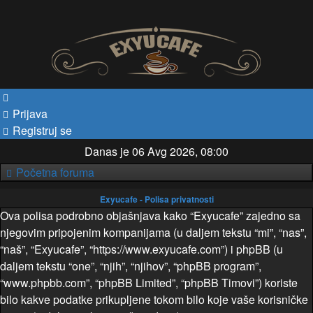
Prijava
Registruj se
Danas je 06 Avg 2026, 08:00
Početna foruma
Exyucafe - Polisa privatnosti
Ova polisa podrobno objašnjava kako “Exyucafe” zajedno sa
njegovim pripojenim kompanijama (u daljem tekstu “mi”, “nas”,
“naš”, “Exyucafe”, “https://www.exyucafe.com”) i phpBB (u
daljem tekstu “one”, “njih”, “njihov”, “phpBB program”,
“www.phpbb.com”, “phpBB Limited”, “phpBB Timovi”) koriste
bilo kakve podatke prikupljene tokom bilo koje vaše korisničke