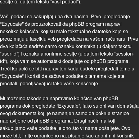
sesije (u daljem tekstu “vaši podaci”).
Vaši podaci se sakupljaju na dva načina. Prvo, pregledanje
“Exyucafe” će prouzrokovati da phpBB program napravi
nekoliko kolačića, koji su male tekstualne datoteke koje se
preuzimaju u fasciklu veb pregledača na vašem računaru. Prva
dva kolačića sadrže samo oznaku korisnika (u daljem tekstu
“user-id”) i oznaku anonimne sesije (u daljem tekstu “session-
id”), koja vam se automatski dodeljuje od phpBB programa.
Treći kolačić će biti napravljen kada budete pregledali teme u
“Exyucafe” i koristi da sačuva podatke o temama koje ste
pročitali, poboljšavajući tako vaše korišćenje.
Mi možemo takođe da napravimo kolačiće van phpBB
programa dok pregledate “Exyucafe”, iako su oni van domašaja
ovog dokumenta koji je namenjen samo da pokrije stranice
napravljene od phpBB programa. Drugi način na koji
sakupljamo vaše podatke je ono što vi nama pošaljete. Ovo
može biti, i nije ograničeno na: pisanje kao anonimni korisnik