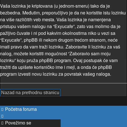
Vaša lozinka je kriptovana (u jednom-smeru) tako da je
bezbedna. Međutim, preporučljivo je da ne koristite istu lozinku
na više različitih veb mesta. Vaša lozinka je namenjena
pristupu vašem nalogu na “Exyucafe”, zato vas molimo da je
pažljivo čuvate i ni pod kakvim okolnostima niko u vezi sa
“Exyucafe”, phpBB ili nekom drugom trećom stranom, neće
imati pravo da vam traži lozinku. Zaboravite li lozinku za vaš
nalog, možete koristiti mogućnost “Zaboravio sam moju
lozinku” koju pruža phpBB program. Ovaj postupak će vam
tražiti da upišete korisničko ime i mejl, a onda će phpBB
program izvesti novu lozinku za povratak vašeg naloga.
Nazad na prethodnu stranicu
Početna foruma
Povežimo se