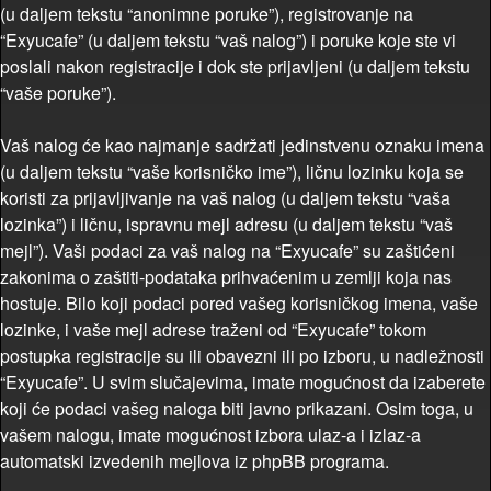
(u daljem tekstu “anonimne poruke”), registrovanje na
“Exyucafe” (u daljem tekstu “vaš nalog”) i poruke koje ste vi
poslali nakon registracije i dok ste prijavljeni (u daljem tekstu
“vaše poruke”).
Vaš nalog će kao najmanje sadržati jedinstvenu oznaku imena
(u daljem tekstu “vaše korisničko ime”), ličnu lozinku koja se
koristi za prijavljivanje na vaš nalog (u daljem tekstu “vaša
lozinka”) i ličnu, ispravnu mejl adresu (u daljem tekstu “vaš
mejl”). Vaši podaci za vaš nalog na “Exyucafe” su zaštićeni
zakonima o zaštiti-podataka prihvaćenim u zemlji koja nas
hostuje. Bilo koji podaci pored vašeg korisničkog imena, vaše
lozinke, i vaše mejl adrese traženi od “Exyucafe” tokom
postupka registracije su ili obavezni ili po izboru, u nadležnosti
“Exyucafe”. U svim slučajevima, imate mogućnost da izaberete
koji će podaci vašeg naloga biti javno prikazani. Osim toga, u
vašem nalogu, imate mogućnost izbora ulaz-a i izlaz-a
automatski izvedenih mejlova iz phpBB programa.