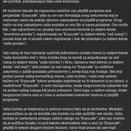
ste pročitali, poboljšavajući tako vaše korišćenje.
Mi možemo takođe da napravimo kolačiće van phpBB programa dok
pregledate “Exyucafe”, iako su oni van domašaja ovog dokumenta koji je
namenjen samo da pokrije stranice napravljene od phpBB programa. Drugi
način na koji sakupljamo vaše podatke je ono što vi nama pošaljete. Ovo može
biti, i nije ograničeno na: pisanje kao anonimni korisnik (u daljem tekstu
“anonimne poruke”), registrovanje na “Exyucafe” (u daljem tekstu “vaš nalog”) i
poruke koje ste vi poslali nakon registracije i dok ste prijavljeni (u daljem tekstu
“vaše poruke”).
Vaš nalog će kao najmanje sadržati jedinstvenu oznaku imena (u daljem tekstu
“vaše korisničko ime”), ličnu lozinku koja se koristi za prijavljivanje na vaš
nalog (u daljem tekstu “vaša lozinka”) i ličnu, ispravnu mejl adresu (u daljem
tekstu “vaš mejl”). Vaši podaci za vaš nalog na “Exyucafe” su zaštićeni
zakonima o zaštiti-podataka prihvaćenim u zemlji koja nas hostuje. Bilo koji
podaci pored vašeg korisničkog imena, vaše lozinke, i vaše mejl adrese
traženi od “Exyucafe” tokom postupka registracije su ili obavezni ili po izboru, u
nadležnosti “Exyucafe”. U svim slučajevima, imate mogućnost da izaberete koji
će podaci vašeg naloga biti javno prikazani. Osim toga, u vašem nalogu, imate
mogućnost izbora ulaz-a i izlaz-a automatski izvedenih mejlova iz phpBB
programa.
Vaša lozinka je kriptovana (u jednom-smeru) tako da je bezbedna. Međutim,
preporučljivo je da ne koristite istu lozinku na više različitih veb mesta. Vaša
lozinka je namenjena pristupu vašem nalogu na “Exyucafe”, zato vas molimo
da je pažljivo čuvate i ni pod kakvim okolnostima niko u vezi sa “Exyucafe”,
phpBB ili nekom drugom trećom stranom, neće imati pravo da vam traži