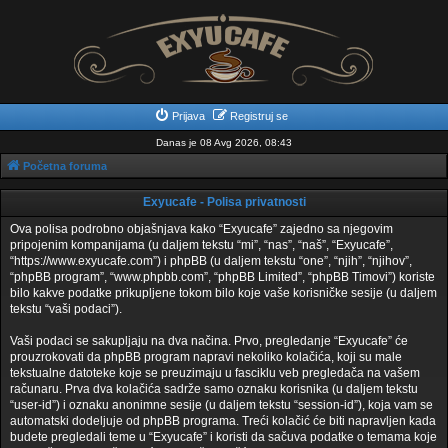
Prijava
Registruj se
Danas je 08 Avg 2026, 08:43
Početna foruma
Exyucafe - Polisa privatnosti
Ova polisa podrobno objašnjava kako “Exyucafe” zajedno sa njegovim
pripojenim kompanijama (u daljem tekstu “mi”, “nas”, “naš”, “Exyucafe”,
“https://www.exyucafe.com”) i phpBB (u daljem tekstu “one”, “njih”, “njihov”,
“phpBB program”, “www.phpbb.com”, “phpBB Limited”, “phpBB Timovi”) koriste
bilo kakve podatke prikupljene tokom bilo koje vaše korisničke sesije (u daljem
tekstu “vaši podaci”).
Vaši podaci se sakupljaju na dva načina. Prvo, pregledanje “Exyucafe” će
prouzrokovati da phpBB program napravi nekoliko kolačića, koji su male
tekstualne datoteke koje se preuzimaju u fasciklu veb pregledača na vašem
računaru. Prva dva kolačića sadrže samo oznaku korisnika (u daljem tekstu
“user-id”) i oznaku anonimne sesije (u daljem tekstu “session-id”), koja vam se
automatski dodeljuje od phpBB programa. Treći kolačić će biti napravljen kada
budete pregledali teme u “Exyucafe” i koristi da sačuva podatke o temama koje