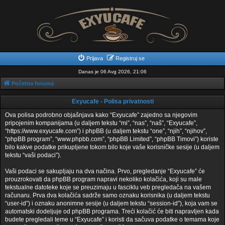
Prijava
Registruj se
Danas je 06 Avg 2026, 21:06
Početna foruma
Exyucafe - Polisa privatnosti
Ova polisa podrobno objašnjava kako “Exyucafe” zajedno sa njegovim
pripojenim kompanijama (u daljem tekstu “mi”, “nas”, “naš”, “Exyucafe”,
“https://www.exyucafe.com”) i phpBB (u daljem tekstu “one”, “njih”, “njihov”,
“phpBB program”, “www.phpbb.com”, “phpBB Limited”, “phpBB Timovi”) koriste
bilo kakve podatke prikupljene tokom bilo koje vaše korisničke sesije (u daljem
tekstu “vaši podaci”).
Vaši podaci se sakupljaju na dva načina. Prvo, pregledanje “Exyucafe” će
prouzrokovati da phpBB program napravi nekoliko kolačića, koji su male
tekstualne datoteke koje se preuzimaju u fasciklu veb pregledača na vašem
računaru. Prva dva kolačića sadrže samo oznaku korisnika (u daljem tekstu
“user-id”) i oznaku anonimne sesije (u daljem tekstu “session-id”), koja vam se
automatski dodeljuje od phpBB programa. Treći kolačić će biti napravljen kada
budete pregledali teme u “Exyucafe” i koristi da sačuva podatke o temama koje