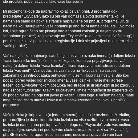
ste pročitali, poboljšavajući tako vaše korišćenje.
Mi možemo takođe da napravimo kolačiće van phpBB programa dok
pregledate “Exyucafe”, iako su oni van domašaja ovog dokumenta koji je
namenjen samo da pokrije stranice napravljene od phpBB programa. Drugi
način na koji sakupljamo vaše podatke je ono što vi nama pošaljete. Ovo može
biti, i nije ograničeno na: pisanje kao anonimni korisnik (u daljem tekstu
“anonimne poruke”), registrovanje na “Exyucafe” (u daljem tekstu “vaš nalog”) i
poruke koje ste vi poslali nakon registracije i dok ste prijavljeni (u daljem tekstu
“vaše poruke”).
Vaš nalog će kao najmanje sadržati jedinstvenu oznaku imena (u daljem tekstu
“vaše korisničko ime”), ličnu lozinku koja se koristi za prijavljivanje na vaš
nalog (u daljem tekstu “vaša lozinka”) i ličnu, ispravnu mejl adresu (u daljem
tekstu “vaš mejl”). Vaši podaci za vaš nalog na “Exyucafe” su zaštićeni
zakonima o zaštiti-podataka prihvaćenim u zemlji koja nas hostuje. Bilo koji
podaci pored vašeg korisničkog imena, vaše lozinke, i vaše mejl adrese
traženi od “Exyucafe” tokom postupka registracije su ili obavezni ili po izboru, u
nadležnosti “Exyucafe”. U svim slučajevima, imate mogućnost da izaberete koji
će podaci vašeg naloga biti javno prikazani. Osim toga, u vašem nalogu, imate
mogućnost izbora ulaz-a i izlaz-a automatski izvedenih mejlova iz phpBB
programa.
Vaša lozinka je kriptovana (u jednom-smeru) tako da je bezbedna. Međutim,
preporučljivo je da ne koristite istu lozinku na više različitih veb mesta. Vaša
lozinka je namenjena pristupu vašem nalogu na “Exyucafe”, zato vas molimo
da je pažljivo čuvate i ni pod kakvim okolnostima niko u vezi sa “Exyucafe”,
phpBB ili nekom drugom trećom stranom, neće imati pravo da vam traži