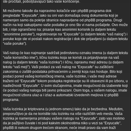
ste pročitali, poboljšavajući tako vaše korišćenje.
Mi možemo takođe da napravimo kolačiće van phpBB programa dok
pregledate “Exyucafe”, iako su oni van domašaja ovog dokumenta koji je
namenjen samo da pokrije stranice napravljene od phpBB programa. Drugi
način na koji sakupljamo vaše podatke je ono što vi nama pošaljete. Ovo može
biti, i nije ograničeno na: pisanje kao anonimni korisnik (u daljem tekstu
“anonimne poruke”), registrovanje na “Exyucafe” (u daljem tekstu “vaš nalog”) i
poruke koje ste vi poslali nakon registracije i dok ste prijavljeni (u daljem tekstu
“vaše poruke”).
Vaš nalog će kao najmanje sadržati jedinstvenu oznaku imena (u daljem tekstu
“vaše korisničko ime”), ličnu lozinku koja se koristi za prijavljivanje na vaš
nalog (u daljem tekstu “vaša lozinka”) i ličnu, ispravnu mejl adresu (u daljem
tekstu “vaš mejl”). Vaši podaci za vaš nalog na “Exyucafe” su zaštićeni
zakonima o zaštiti-podataka prihvaćenim u zemlji koja nas hostuje. Bilo koji
podaci pored vašeg korisničkog imena, vaše lozinke, i vaše mejl adrese
traženi od “Exyucafe” tokom postupka registracije su ili obavezni ili po izboru, u
nadležnosti “Exyucafe”. U svim slučajevima, imate mogućnost da izaberete koji
će podaci vašeg naloga biti javno prikazani. Osim toga, u vašem nalogu, imate
mogućnost izbora ulaz-a i izlaz-a automatski izvedenih mejlova iz phpBB
programa.
Vaša lozinka je kriptovana (u jednom-smeru) tako da je bezbedna. Međutim,
preporučljivo je da ne koristite istu lozinku na više različitih veb mesta. Vaša
lozinka je namenjena pristupu vašem nalogu na “Exyucafe”, zato vas molimo
da je pažljivo čuvate i ni pod kakvim okolnostima niko u vezi sa “Exyucafe”,
phpBB ili nekom drugom trećom stranom, neće imati pravo da vam traži