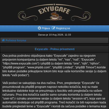
Prijava
Registruj se
Danas je 10 Avg 2026, 11:33
Početna foruma
Exyucafe - Polisa privatnosti
Ova polisa podrobno objašnjava kako “Exyucafe” zajedno sa njegovim
pripojenim kompanijama (u daljem tekstu “mi”, “nas”, “naš”, “Exyucafe”,
“https://www.exyucafe.com”) i phpBB (u daljem tekstu “one”, “njih”, “njihov”,
“phpBB program”, “www.phpbb.com”, “phpBB Limited”, “phpBB Timovi”) koriste
bilo kakve podatke prikupljene tokom bilo koje vaše korisničke sesije (u daljem
tekstu “vaši podaci”).
Vaši podaci se sakupljaju na dva načina. Prvo, pregledanje “Exyucafe” će
prouzrokovati da phpBB program napravi nekoliko kolačića, koji su male
tekstualne datoteke koje se preuzimaju u fasciklu veb pregledača na vašem
računaru. Prva dva kolačića sadrže samo oznaku korisnika (u daljem tekstu
“user-id”) i oznaku anonimne sesije (u daljem tekstu “session-id”), koja vam se
automatski dodeljuje od phpBB programa. Treći kolačić će biti napravljen kada
budete pregledali teme u “Exyucafe” i koristi da sačuva podatke o temama koje