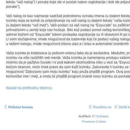
tekstu “vaš nalog”) i poruke koje ste vi poslali nakon registracije i dok ste prijav
poruke”).
Vaš nalog će kao najmanje sadržati jedinstvenu oznaku imena (u daljem tekstu 
lozinku koja se koristi za prijavljivanje na vaš nalog (u daljem tekstu “vaša lozi
(u daljem tekstu “vaš mejl”). Vaši podaci za vaš nalog na “Exyucafe” su zaštiće
prihvaćenim u zemlji koja nas hostuje. Bilo koji podaci pored vašeg korisničkog
adrese traženi od “Exyucafe” tokom postupka registracije su ili obavezni ili po 
U svim slučajevima, imate mogućnost da izaberete koji će podaci vašeg naloga 
u vašem nalogu, imate mogućnost izbora ulaz-a i izlaz-a automatski izvedeni
Vaša lozinka je kriptovana (u jednom-smeru) tako da je bezbedna. Međutim, prep
lozinku na više različitih veb mesta. Vaša lozinka je namenjena pristupu vaše
molimo da je pažljivo čuvate i ni pod kakvim okolnostima niko u vezi sa “Exyu
trećom stranom, neće imati pravo da vam traži lozinku. Zaboravite li lozinku za 
mogućnost “Zaboravio sam moju lozinku” koju pruža phpBB program. Ovaj postu
korisničko ime i mejl, a onda će phpBB program izvesti novu lozinku za povrat
Nazad na prethodnu stranicu
Početna foruma
Povežimo se
Obriši k
AcidTech
ST Software
.
Privatnost
|
Uslovi