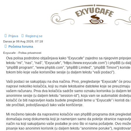
Prijava
Registruj se
Danas je 06 Avg 2026, 07:18
Početna foruma
Exyucafe - Polisa privatnosti
Ova polisa podrobno objašnjava kako “Exyucafe” zajedno sa njegovim pripoj
tekstu “mi”, “nas”, “naš”, “Exyucafe”, “https://www.exyucafe.com”) i phpBB (u dalje
“phpBB program”, “www.phpbb.com”, “phpBB Limited”, “phpBB Timovi”) koriste 
tokom bilo koje vaše korisničke sesije (u daljem tekstu “vaši podaci”).
Vaši podaci se sakupljaju na dva načina. Prvo, pregledanje “Exyucafe” će pr
napravi nekoliko kolačića, koji su male tekstualne datoteke koje se preuzimaju
vašem računaru. Prva dva kolačića sadrže samo oznaku korisnika (u daljem teks
anonimne sesije (u daljem tekstu “session-id”), koja vam se automatski dodel
kolačić će biti napravljen kada budete pregledali teme u “Exyucafe” i koristi 
ste pročitali, poboljšavajući tako vaše korišćenje.
Mi možemo takođe da napravimo kolačiće van phpBB programa dok pregledate 
domašaja ovog dokumenta koji je namenjen samo da pokrije stranice napravl
način na koji sakupljamo vaše podatke je ono što vi nama pošaljete. Ovo može b
pisanje kao anonimni korisnik (u daljem tekstu “anonimne poruke”), registrova