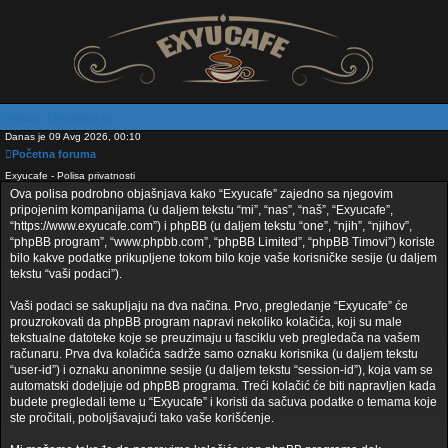
Prijava
Registruj se
Danas je 09 Avg 2026, 00:10
Početna foruma
Exyucafe - Polisa privatnosti
Ova polisa podrobno objašnjava kako “Exyucafe” zajedno sa njegovim
pripojenim kompanijama (u daljem tekstu “mi”, “nas”, “naš”, “Exyucafe”,
“https://www.exyucafe.com”) i phpBB (u daljem tekstu “one”, “njih”, “njihov”,
“phpBB program”, “www.phpbb.com”, “phpBB Limited”, “phpBB Timovi”) koriste
bilo kakve podatke prikupljene tokom bilo koje vaše korisničke sesije (u daljem
tekstu “vaši podaci”).
Vaši podaci se sakupljaju na dva načina. Prvo, pregledanje “Exyucafe” će
prouzrokovati da phpBB program napravi nekoliko kolačića, koji su male
tekstualne datoteke koje se preuzimaju u fasciklu veb pregledača na vašem
računaru. Prva dva kolačića sadrže samo oznaku korisnika (u daljem tekstu
“user-id”) i oznaku anonimne sesije (u daljem tekstu “session-id”), koja vam se
automatski dodeljuje od phpBB programa. Treći kolačić će biti napravljen kada
budete pregledali teme u “Exyucafe” i koristi da sačuva podatke o temama koje
ste pročitali, poboljšavajući tako vaše korišćenje.