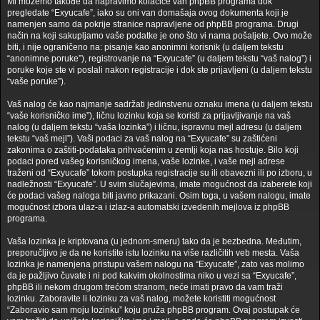
Mi možemo takođe da napravimo kolačiće van phpBB programa dok
pregledate “Exyucafe”, iako su oni van domašaja ovog dokumenta koji je
namenjen samo da pokrije stranice napravljene od phpBB programa. Drugi
način na koji sakupljamo vaše podatke je ono što vi nama pošaljete. Ovo može
biti, i nije ograničeno na: pisanje kao anonimni korisnik (u daljem tekstu
“anonimne poruke”), registrovanje na “Exyucafe” (u daljem tekstu “vaš nalog”) i
poruke koje ste vi poslali nakon registracije i dok ste prijavljeni (u daljem tekstu
“vaše poruke”).
Vaš nalog će kao najmanje sadržati jedinstvenu oznaku imena (u daljem tekstu
“vaše korisničko ime”), ličnu lozinku koja se koristi za prijavljivanje na vaš
nalog (u daljem tekstu “vaša lozinka”) i ličnu, ispravnu mejl adresu (u daljem
tekstu “vaš mejl”). Vaši podaci za vaš nalog na “Exyucafe” su zaštićeni
zakonima o zaštiti-podataka prihvaćenim u zemlji koja nas hostuje. Bilo koji
podaci pored vašeg korisničkog imena, vaše lozinke, i vaše mejl adrese
traženi od “Exyucafe” tokom postupka registracije su ili obavezni ili po izboru, u
nadležnosti “Exyucafe”. U svim slučajevima, imate mogućnost da izaberete koji
će podaci vašeg naloga biti javno prikazani. Osim toga, u vašem nalogu, imate
mogućnost izbora ulaz-a i izlaz-a automatski izvedenih mejlova iz phpBB
programa.
Vaša lozinka je kriptovana (u jednom-smeru) tako da je bezbedna. Međutim,
preporučljivo je da ne koristite istu lozinku na više različitih veb mesta. Vaša
lozinka je namenjena pristupu vašem nalogu na “Exyucafe”, zato vas molimo
da je pažljivo čuvate i ni pod kakvim okolnostima niko u vezi sa “Exyucafe”,
phpBB ili nekom drugom trećom stranom, neće imati pravo da vam traži
lozinku. Zaboravite li lozinku za vaš nalog, možete koristiti mogućnost
“Zaboravio sam moju lozinku” koju pruža phpBB program. Ovaj postupak će