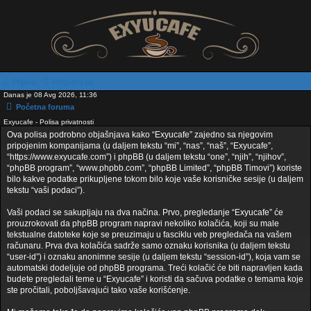
Prijava
Registruj se
Danas je 08 Avg 2026, 11:36
Početna foruma
Exyucafe - Polisa privatnosti
Ova polisa podrobno objašnjava kako “Exyucafe” zajedno sa njegovim
pripojenim kompanijama (u daljem tekstu “mi”, “nas”, “naš”, “Exyucafe”,
“https://www.exyucafe.com”) i phpBB (u daljem tekstu “one”, “njih”, “njihov”,
“phpBB program”, “www.phpbb.com”, “phpBB Limited”, “phpBB Timovi”) koriste
bilo kakve podatke prikupljene tokom bilo koje vaše korisničke sesije (u daljem
tekstu “vaši podaci”).
Vaši podaci se sakupljaju na dva načina. Prvo, pregledanje “Exyucafe” će
prouzrokovati da phpBB program napravi nekoliko kolačića, koji su male
tekstualne datoteke koje se preuzimaju u fasciklu veb pregledača na vašem
računaru. Prva dva kolačića sadrže samo oznaku korisnika (u daljem tekstu
“user-id”) i oznaku anonimne sesije (u daljem tekstu “session-id”), koja vam se
automatski dodeljuje od phpBB programa. Treći kolačić će biti napravljen kada
budete pregledali teme u “Exyucafe” i koristi da sačuva podatke o temama koje
ste pročitali, poboljšavajući tako vaše korišćenje.