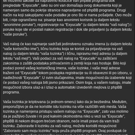
Mi možemo takođe da napravimo kolačiće van phpBB programa dok
pregledate “Exyucafe”, iako su oni van domašaja ovog dokumenta koji je
namenjen samo da pokrije stranice napravljene od phpBB programa. Drugi
način na koji sakupljamo vaše podatke je ono što vi nama pošaljete. Ovo može
biti, i nije ograničeno na: pisanje kao anonimni korisnik (u daljem tekstu
“anonimne poruke”), registrovanje na “Exyucafe” (u daljem tekstu “vaš nalog”) i
poruke koje ste vi poslali nakon registracije i dok ste prijavljeni (u daljem tekstu
“vaše poruke”).
Vaš nalog će kao najmanje sadržati jedinstvenu oznaku imena (u daljem tekstu
“vaše korisničko ime”), ličnu lozinku koja se koristi za prijavljivanje na vaš
nalog (u daljem tekstu “vaša lozinka”) i ličnu, ispravnu mejl adresu (u daljem
tekstu “vaš mejl”). Vaši podaci za vaš nalog na “Exyucafe” su zaštićeni
zakonima o zaštiti-podataka prihvaćenim u zemlji koja nas hostuje. Bilo koji
podaci pored vašeg korisničkog imena, vaše lozinke, i vaše mejl adrese
traženi od “Exyucafe” tokom postupka registracije su ili obavezni ili po izboru, u
nadležnosti “Exyucafe”. U svim slučajevima, imate mogućnost da izaberete koji
će podaci vašeg naloga biti javno prikazani. Osim toga, u vašem nalogu, imate
mogućnost izbora ulaz-a i izlaz-a automatski izvedenih mejlova iz phpBB
programa.
Vaša lozinka je kriptovana (u jednom-smeru) tako da je bezbedna. Međutim,
preporučljivo je da ne koristite istu lozinku na više različitih veb mesta. Vaša
lozinka je namenjena pristupu vašem nalogu na “Exyucafe”, zato vas molimo
da je pažljivo čuvate i ni pod kakvim okolnostima niko u vezi sa “Exyucafe”,
phpBB ili nekom drugom trećom stranom, neće imati pravo da vam traži
lozinku. Zaboravite li lozinku za vaš nalog, možete koristiti mogućnost
“Zaboravio sam moju lozinku” koju pruža phpBB program. Ovaj postupak će