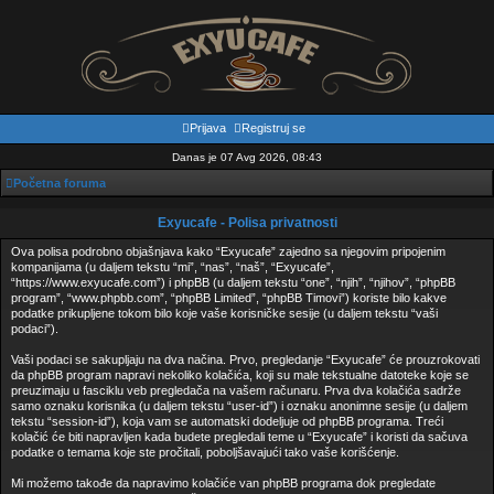
Prijava
Registruj se
Danas je 07 Avg 2026, 08:43
Početna foruma
Exyucafe - Polisa privatnosti
Ova polisa podrobno objašnjava kako “Exyucafe” zajedno sa njegovim pripojenim
kompanijama (u daljem tekstu “mi”, “nas”, “naš”, “Exyucafe”,
“https://www.exyucafe.com”) i phpBB (u daljem tekstu “one”, “njih”, “njihov”, “phpBB
program”, “www.phpbb.com”, “phpBB Limited”, “phpBB Timovi”) koriste bilo kakve
podatke prikupljene tokom bilo koje vaše korisničke sesije (u daljem tekstu “vaši
podaci”).
Vaši podaci se sakupljaju na dva načina. Prvo, pregledanje “Exyucafe” će prouzrokovati
da phpBB program napravi nekoliko kolačića, koji su male tekstualne datoteke koje se
preuzimaju u fasciklu veb pregledača na vašem računaru. Prva dva kolačića sadrže
samo oznaku korisnika (u daljem tekstu “user-id”) i oznaku anonimne sesije (u daljem
tekstu “session-id”), koja vam se automatski dodeljuje od phpBB programa. Treći
kolačić će biti napravljen kada budete pregledali teme u “Exyucafe” i koristi da sačuva
podatke o temama koje ste pročitali, poboljšavajući tako vaše korišćenje.
Mi možemo takođe da napravimo kolačiće van phpBB programa dok pregledate