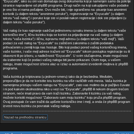
“Exyucafe”, iako su oni van domašaja ovog dokumenta koji je namenjen samo da pokrije
stranice napravljene od phpBB programa. Drugi način na koji sakupljamo vaše podatke
je ono što vi nama pošaljete. Ovo može biti, i nije ograničeno na: pisanje kao anonimni
korisnik (u daljem tekstu “anonimne poruke”), registrovanje na “Exyucafe” (u daljem
tekstu “vaš nalog”) i poruke koje ste vi poslali nakon registracije i dok ste prijavljeni (u
daljem tekstu “vaše poruke”).
Vaš nalog će kao najmanje sadržati jedinstvenu oznaku imena (u daljem tekstu “vaše
korisničko ime”), ličnu lozinku koja se koristi za prijavljivanje na vaš nalog (u daljem
tekstu “vaša lozinka”) i ličnu, ispravnu mejl adresu (u daljem tekstu “vaš mejl”). Vaši
podaci za vaš nalog na “Exyucafe” su zaštićeni zakonima o zaštiti-podataka
prihvaćenim u zemlji koja nas hostuje. Bilo koji podaci pored vašeg korisničkog imena,
vaše lozinke, i vaše mejl adrese traženi od “Exyucafe” tokom postupka registracije su ili
obavezni ili po izboru, u nadležnosti “Exyucafe”. U svim slučajevima, imate mogućnost
da izaberete koji će podaci vašeg naloga biti javno prikazani. Osim toga, u vašem
nalogu, imate mogućnost izbora ulaz-a i izlaz-a automatski izvedenih mejlova iz phpBB
programa.
Vaša lozinka je kriptovana (u jednom-smeru) tako da je bezbedna. Međutim,
preporučljivo je da ne koristite istu lozinku na više različitih veb mesta. Vaša lozinka je
namenjena pristupu vašem nalogu na “Exyucafe”, zato vas molimo da je pažljivo čuvate
i ni pod kakvim okolnostima niko u vezi sa “Exyucafe”, phpBB ili nekom drugom trećom
stranom, neće imati pravo da vam traži lozinku. Zaboravite li lozinku za vaš nalog,
možete koristiti mogućnost “Zaboravio sam moju lozinku” koju pruža phpBB program.
Ovaj postupak će vam tražiti da upišete korisničko ime i mejl, a onda će phpBB program
izvesti novu lozinku za povratak vašeg naloga.
Nazad na prethodnu stranicu