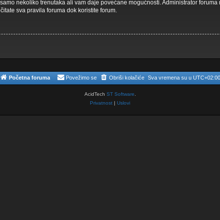
aje samo nekoliko trenutaka ali vam daje povećane mogućnosti. Administrator forum
čitate sva pravila foruma dok koristite forum.
Početna foruma
Povežimo se
Obriši kolačiće
Sva vremena su u
UTC+02:0
AcidTech
ST Software
.
Privatnost
|
Uslovi