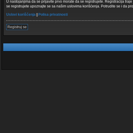
U nastojanjima da se prijavite prvo morate da se registrujete. Registracija tr
se registrujete upoznajte se sa našim uslovima korišćenja. Potrudite se i da pro
Uslovi korišćenja
|
Polisa privatnosti
Registruj se