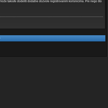
a može takođe dodeliti dodatne dozvole registrovanim korisnicima. Pre nego što
0