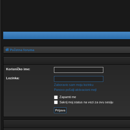
Početna foruma
Korisničko ime:
Lozinka:
Zaboravio sam moju lozinku
Ponovo pošalji aktivacioni mejl
Zapamti me
Sakrij moj status na vezi za ovu sesiju