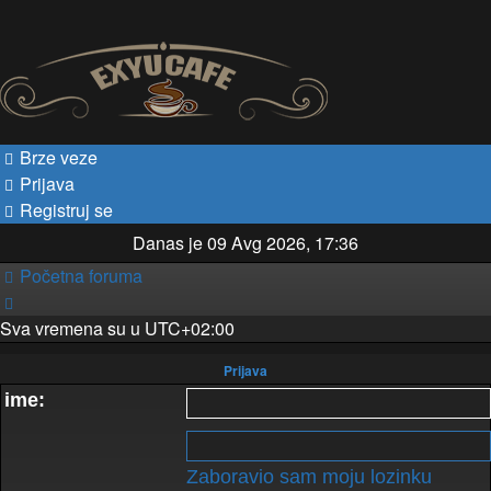
Brze veze
Prijava
Registruj se
Danas je 09 Avg 2026, 17:36
Početna foruma
Sva vremena su u
UTC+02:00
Prijava
 ime:
Zaboravio sam moju lozinku