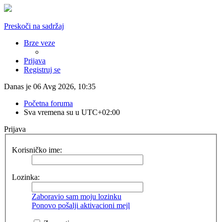
Preskoči na sadržaj
Brze veze
Prijava
Registruj se
Danas je 06 Avg 2026, 10:35
Početna foruma
Sva vremena su u
UTC+02:00
Prijava
Korisničko ime:
Lozinka:
Zaboravio sam moju lozinku
Ponovo pošalji aktivacioni mejl