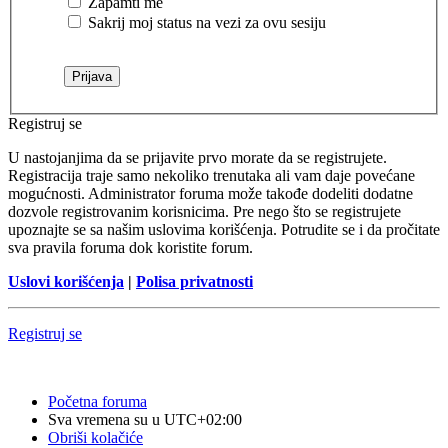
Zapamti me
Sakrij moj status na vezi za ovu sesiju
Registruj se
U nastojanjima da se prijavite prvo morate da se registrujete.
Registracija traje samo nekoliko trenutaka ali vam daje povećane
mogućnosti. Administrator foruma može takođe dodeliti dodatne
dozvole registrovanim korisnicima. Pre nego što se registrujete
upoznajte se sa našim uslovima korišćenja. Potrudite se i da pročitate
sva pravila foruma dok koristite forum.
Uslovi korišćenja
|
Polisa privatnosti
Registruj se
Početna foruma
Sva vremena su u
UTC+02:00
Obriši kolačiće