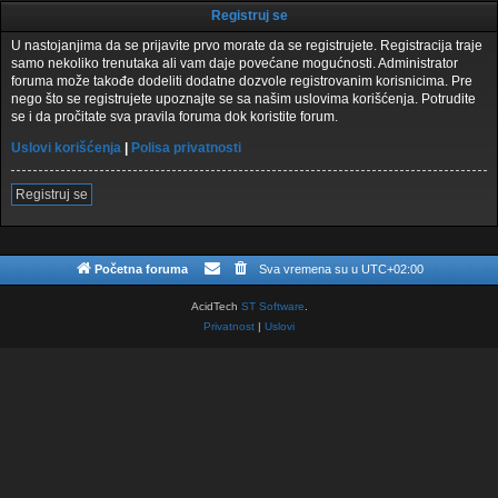
Registruj se
U nastojanjima da se prijavite prvo morate da se registrujete. Registracija traje
samo nekoliko trenutaka ali vam daje povećane mogućnosti. Administrator
foruma može takođe dodeliti dodatne dozvole registrovanim korisnicima. Pre
nego što se registrujete upoznajte se sa našim uslovima korišćenja. Potrudite
se i da pročitate sva pravila foruma dok koristite forum.
Uslovi korišćenja
|
Polisa privatnosti
Registruj se
Početna foruma
Sva vremena su u
UTC+02:00
AcidTech
ST Software
.
Privatnost
|
Uslovi