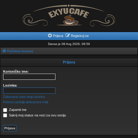
Prijava
Registruj se
Danas je 08 Avg 2026, 08:59
Početna foruma
Prijava
Korisničko ime:
Lozinka:
Zaboravio sam moju lozinku
Ponovo pošalji aktivacioni mejl
Zapamti me
Sakrij moj status na vezi za ovu sesiju