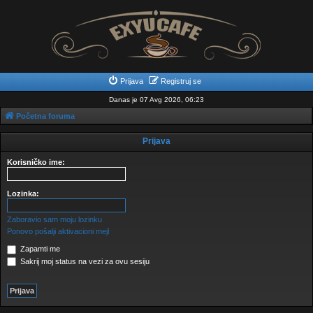
Prijava
Registruj se
Danas je 07 Avg 2026, 06:23
Početna foruma
Prijava
Korisničko ime:
Lozinka:
Zaboravio sam moju lozinku
Ponovo pošalji aktivacioni mejl
Zapamti me
Sakrij moj status na vezi za ovu sesiju