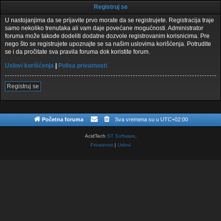
Registruj se
U nastojanjima da se prijavite prvo morate da se registrujete. Registracija traje
samo nekoliko trenutaka ali vam daje povećane mogućnosti. Administrator
foruma može takođe dodeliti dodatne dozvole registrovanim korisnicima. Pre
nego što se registrujete upoznajte se sa našim uslovima korišćenja. Potrudite
se i da pročitate sva pravila foruma dok koristite forum.
Uslovi korišćenja
|
Polisa privatnosti
Registruj se
Početna foruma
Sva vremena su u
UTC+02:00
AcidTech
ST Software
.
Privatnost
|
Uslovi