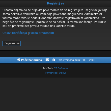
Registruj se
U nastojanjima da se prijavite prvo morate da se registrujete. Registracija traje
samo nekoliko trenutaka ali vam daje povećane mogućnosti. Administrator
foruma može takođe dodeliti dodatne dozvole registrovanim korisnicima. Pre
nego što se registrujete upoznajte se sa našim uslovima korišćenja. Potrudite
se i da pročitate sva pravila foruma dok koristite forum.
Uslovi korišćenja
|
Polisa privatnosti
Registruj se
Početna foruma
Sva vremena su u
UTC+02:00
AcidTech
ST Software
.
Privatnost
|
Uslovi