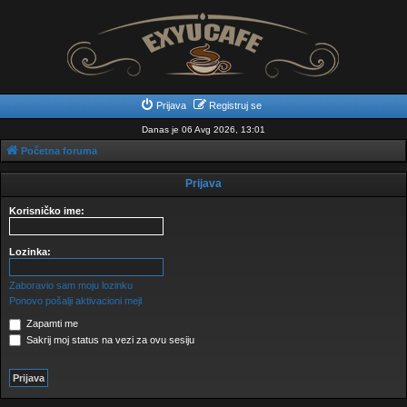
Prijava
Registruj se
Danas je 06 Avg 2026, 13:01
Početna foruma
Prijava
Korisničko ime:
Lozinka:
Zaboravio sam moju lozinku
Ponovo pošalji aktivacioni mejl
Zapamti me
Sakrij moj status na vezi za ovu sesiju