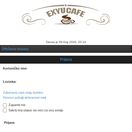
Prijava
Registruj se
Danas je 06 Avg 2026, 20:16
Početna foruma
Prijava
Korisničko ime:
Lozinka:
Zaboravio sam moju lozinku
Ponovo pošalji aktivacioni mejl
Zapamti me
Sakrij moj status na vezi za ovu sesiju