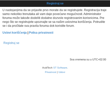
Registruj se
U nastojanjima da se prijavite prvo morate da se registrujete. Registracija traje
samo nekoliko trenutaka ali vam daje povećane mogućnosti. Administrator
foruma može takođe dodeliti dodatne dozvole registrovanim korisnicima. Pre
nego što se registrujete upoznajte se sa našim uslovima korišćenja. Potrudite
se i da pročitate sva pravila foruma dok koristite forum.
Uslovi korišćenja
|
Polisa privatnosti
Registruj se
Početna foruma
Povežimo se
Obriši kolačiće
Sva vremena su u
UTC+02:00
AcidTech
ST Software
.
Privatnost
|
Uslovi