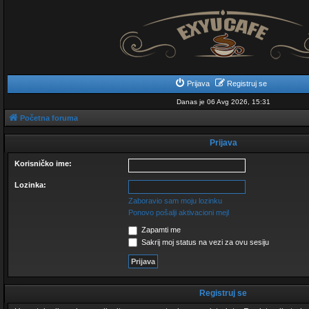
Prijava
Registruj se
Danas je 06 Avg 2026, 15:31
Početna foruma
Prijava
Korisničko ime:
Lozinka:
Zaboravio sam moju lozinku
Ponovo pošalji aktivacioni mejl
Zapamti me
Sakrij moj status na vezi za ovu sesiju
Registruj se