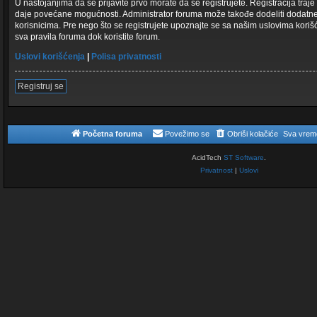
U nastojanjima da se prijavite prvo morate da se registrujete. Registracija traj
daje povećane mogućnosti. Administrator foruma može takođe dodeliti dodatne
korisnicima. Pre nego što se registrujete upoznajte se sa našim uslovima korišće
sva pravila foruma dok koristite forum.
Uslovi korišćenja
|
Polisa privatnosti
Registruj se
Početna foruma
Povežimo se
Obriši kolačiće
Sva vrem
AcidTech
ST Software
.
Privatnost
|
Uslovi