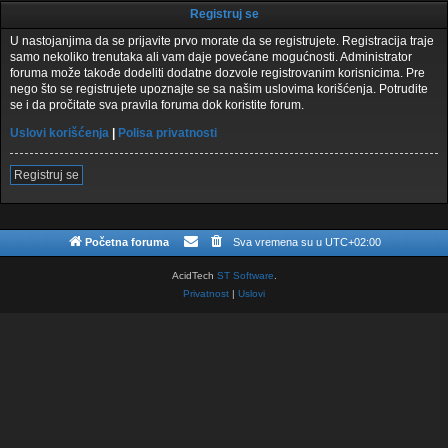
Registruj se
U nastojanjima da se prijavite prvo morate da se registrujete. Registracija traje
samo nekoliko trenutaka ali vam daje povećane mogućnosti. Administrator
foruma može takođe dodeliti dodatne dozvole registrovanim korisnicima. Pre
nego što se registrujete upoznajte se sa našim uslovima korišćenja. Potrudite
se i da pročitate sva pravila foruma dok koristite forum.
Uslovi korišćenja
|
Polisa privatnosti
Registruj se
Početna foruma
Sva vremena su u
UTC+02:00
AcidTech
ST Software
.
Privatnost
|
Uslovi