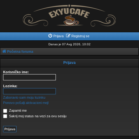
Prijava
Registruj se
Danas je 07 Avg 2026, 10:02
Početna foruma
Prijava
Korisničko ime:
Lozinka:
Zaboravio sam moju lozinku
Ponovo pošalji aktivacioni mejl
Zapamti me
Sakrij moj status na vezi za ovu sesiju