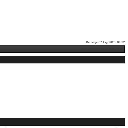
Danas je 07 Avg 2026, 04:32
Sva vremena su u
UTC+02:00