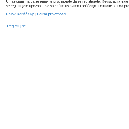
U nastojanjima da se prijavite prvo morate da se registrujete. Registracija tr
se registrujete upoznajte se sa našim uslovima korišćenja. Potrudite se i da pro
Uslovi korišćenja
|
Polisa privatnosti
Registruj se