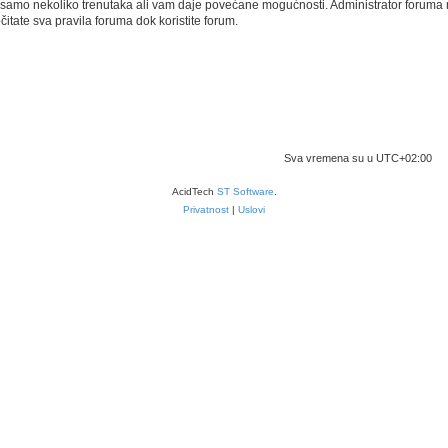
aje samo nekoliko trenutaka ali vam daje povećane mogućnosti. Administrator forum
čitate sva pravila foruma dok koristite forum.
Početna foruma
Povežimo se
Obriši kolačiće
Sva vremena su u
UTC+02:00
AcidTech
ST Software
.
Privatnost
|
Uslovi