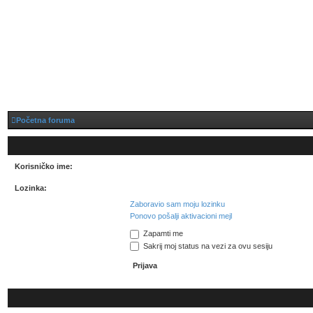
Početna foruma
Korisničko ime:
Lozinka:
Zaboravio sam moju lozinku
Ponovo pošalji aktivacioni mejl
Zapamti me
Sakrij moj status na vezi za ovu sesiju