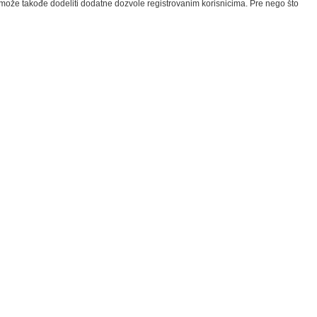
a može takođe dodeliti dodatne dozvole registrovanim korisnicima. Pre nego što