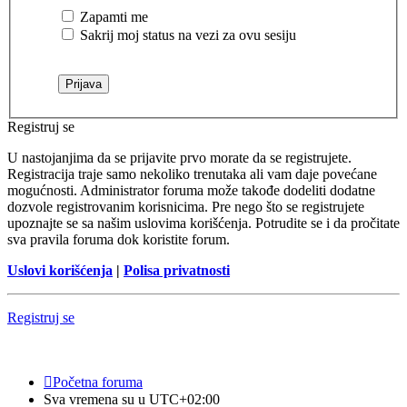
Zapamti me
Sakrij moj status na vezi za ovu sesiju
Registruj se
U nastojanjima da se prijavite prvo morate da se registrujete.
Registracija traje samo nekoliko trenutaka ali vam daje povećane
mogućnosti. Administrator foruma može takođe dodeliti dodatne
dozvole registrovanim korisnicima. Pre nego što se registrujete
upoznajte se sa našim uslovima korišćenja. Potrudite se i da pročitate
sva pravila foruma dok koristite forum.
Uslovi korišćenja
|
Polisa privatnosti
Registruj se
Početna foruma
Sva vremena su u
UTC+02:00