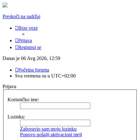
Preskoči na sadržaj
Brze veze
Prijava
Registruj se
Danas je 06 Avg 2026, 12:59
Početna foruma
Sva vremena su u
UTC+02:00
Prijava
Korisničko ime:
Lozinka:
Zaboravio sam moju lozinku
Ponovo pošalji aktivacioni mejl