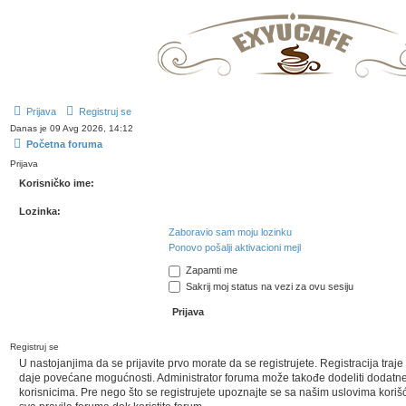
Prijava
Registruj se
Danas je 09 Avg 2026, 14:12
Početna foruma
Prijava
Korisničko ime:
Lozinka:
Zaboravio sam moju lozinku
Ponovo pošalji aktivacioni mejl
Zapamti me
Sakrij moj status na vezi za ovu sesiju
Registruj se
U nastojanjima da se prijavite prvo morate da se registrujete. Registracija traj
daje povećane mogućnosti. Administrator foruma može takođe dodeliti dodatne
korisnicima. Pre nego što se registrujete upoznajte se sa našim uslovima korišće