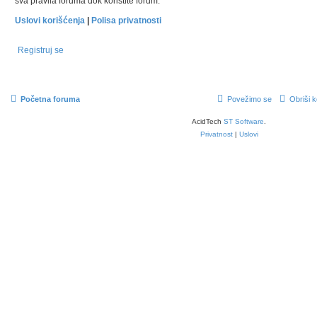
sva pravila foruma dok koristite forum.
Uslovi korišćenja
|
Polisa privatnosti
Registruj se
Početna foruma
Povežimo se
Obriši k
AcidTech
ST Software
.
Privatnost
|
Uslovi