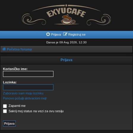
Prijava
Registruj se
Danas je 09 Avg 2026, 12:30
Početna foruma
Prijava
Korisničko ime:
Lozinka:
Zaboravio sam moju lozinku
Ponovo pošalji aktivacioni mejl
Zapamti me
Sakrij moj status na vezi za ovu sesiju