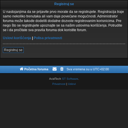
Registruj se
U nastojanjima da se prijavite prvo morate da se registrujete. Registracija traje
samo nekoliko trenutaka ali vam daje povećane mogućnosti. Administrator
foruma može takođe dodeliti dodatne dozvole registrovanim korisnicima. Pre
nego što se registrujete upoznajte se sa našim uslovima korišćenja. Potrudite
se i da pročitate sva pravila foruma dok koristite forum.
Uslovi korišćenja
|
Polisa privatnosti
Registruj se
Početna foruma
Sva vremena su u
UTC+02:00
AcidTech
ST Software
.
Privatnost
|
Uslovi