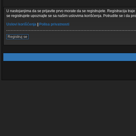
U nastojanjima da se prijavite prvo morate da se registrujete. Registracija tr
se registrujete upoznajte se sa našim uslovima korišćenja. Potrudite se i da pro
Uslovi korišćenja
|
Polisa privatnosti
Registruj se