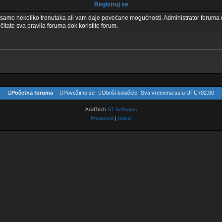
Registruj se
aje samo nekoliko trenutaka ali vam daje povećane mogućnosti. Administrator forum
čitate sva pravila foruma dok koristite forum.
Početna foruma
Povežimo se
Obriši kolačiće
Sva vremena su u
UTC+02:00
AcidTech
ST Software
.
Privatnost
|
Uslovi