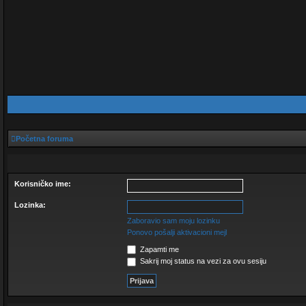
Početna foruma
Korisničko ime:
Lozinka:
Zaboravio sam moju lozinku
Ponovo pošalji aktivacioni mejl
Zapamti me
Sakrij moj status na vezi za ovu sesiju