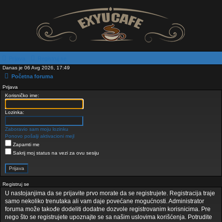
Prijava
Registruj se
Danas je 06 Avg 2026, 17:49
Početna foruma
Prijava
Korisničko ime:
Lozinka:
Zaboravio sam moju lozinku
Ponovo pošalji aktivacioni mejl
Zapamti me
Sakrij moj status na vezi za ovu sesiju
Registruj se
U nastojanjima da se prijavite prvo morate da se registrujete. Registracija traje
samo nekoliko trenutaka ali vam daje povećane mogućnosti. Administrator
foruma može takođe dodeliti dodatne dozvole registrovanim korisnicima. Pre
nego što se registrujete upoznajte se sa našim uslovima korišćenja. Potrudite