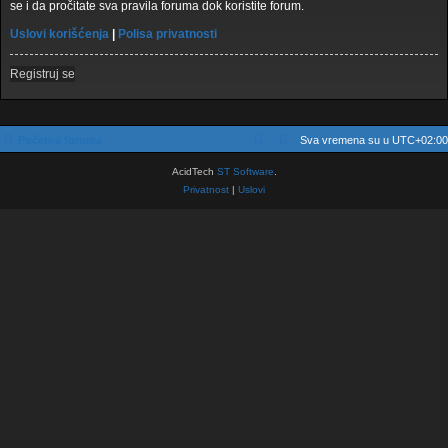
se i da pročitate sva pravila foruma dok koristite forum.
Uslovi korišćenja
|
Polisa privatnosti
Registruj se
Početna foruma
Sva vremena su u
UTC+02:00
AcidTech
ST Software
.
Privatnost
|
Uslovi