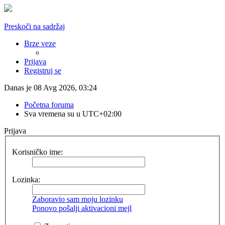
Preskoči na sadržaj
Brze veze
Prijava
Registruj se
Danas je 08 Avg 2026, 03:24
Početna foruma
Sva vremena su u
UTC+02:00
Prijava
Korisničko ime:
Lozinka:
Zaboravio sam moju lozinku
Ponovo pošalji aktivacioni mejl