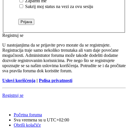
Zapamti me
Sakrij moj status na vezi za ovu sesiju
Registruj se
U nastojanjima da se prijavite prvo morate da se registrujete.
Registracija traje samo nekoliko trenutaka ali vam daje povećane
mogućnosti. Administrator foruma može takođe dodeliti dodatne
dozvole registrovanim korisnicima. Pre nego što se registrujete
upoznajte se sa našim uslovima korišćenja. Potrudite se i da pročitate
sva pravila foruma dok koristite forum.
Uslovi korišćenja
|
Polisa privatnosti
Registruj se
Početna foruma
Sva vremena su u
UTC+02:00
Obriši kolačiće