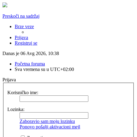
Preskoči na sadržaj
Brze veze
Prijava
Registruj se
Danas je 06 Avg 2026, 10:38
Početna foruma
Sva vremena su u
UTC+02:00
Prijava
Korisničko ime:
Lozinka:
Zaboravio sam moju lozinku
Ponovo pošalji aktivacioni mejl