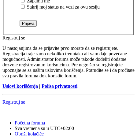
Zapamti me
Sakrij moj status na vezi za ovu sesiju
Registruj se
U nastojanjima da se prijavite prvo morate da se registrujete.
Registracija traje samo nekoliko trenutaka ali vam daje povećane
mogućnosti. Administrator foruma može takođe dodeliti dodatne
dozvole registrovanim korisnicima. Pre nego što se registrujete
upoznajte se sa našim uslovima korišćenja. Potrudite se i da pročitate
sva pravila foruma dok koristite forum.
Uslovi korišćenja
|
Polisa privatnosti
Registruj se
Početna foruma
Sva vremena su u
UTC+02:00
Obriši kolačiće