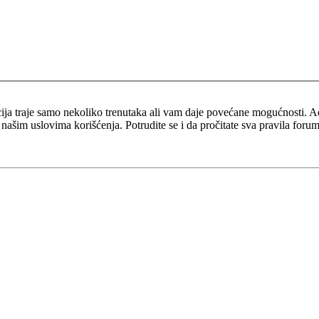
racija traje samo nekoliko trenutaka ali vam daje povećane mogućnosti.
 našim uslovima korišćenja. Potrudite se i da pročitate sva pravila foru