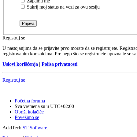
Zapamti me
Sakrij moj status na vezi za ovu sesiju
Registruj se
U nastojanjima da se prijavite prvo morate da se registrujete. Regist
registrovanim korisnicima. Pre nego što se registrujete upoznajte se sa
Uslovi korišćenja
|
Polisa privatnosti
Registruj se
Početna foruma
Sva vremena su u
UTC+02:00
Obriši kolačiće
Povežimo se
AcidTech
ST Software
.