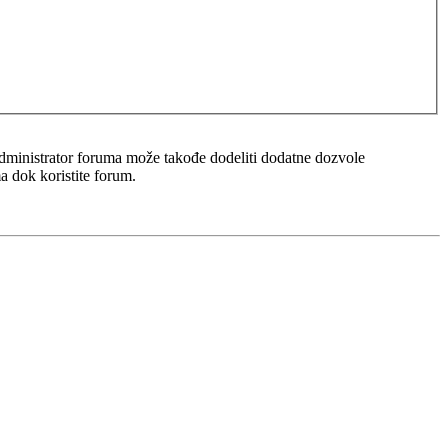
 Administrator foruma može takođe dodeliti dodatne dozvole
ma dok koristite forum.