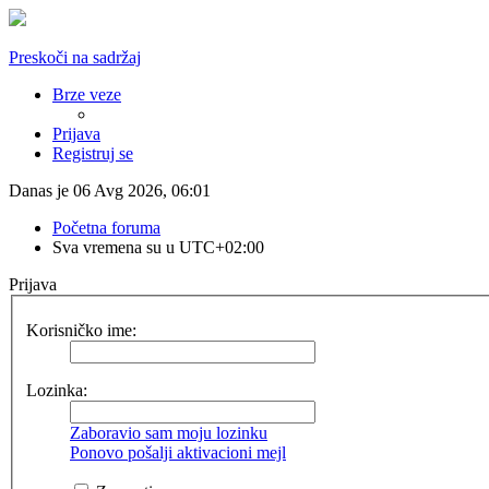
Preskoči na sadržaj
Brze veze
Prijava
Registruj se
Danas je 06 Avg 2026, 06:01
Početna foruma
Sva vremena su u
UTC+02:00
Prijava
Korisničko ime:
Lozinka:
Zaboravio sam moju lozinku
Ponovo pošalji aktivacioni mejl