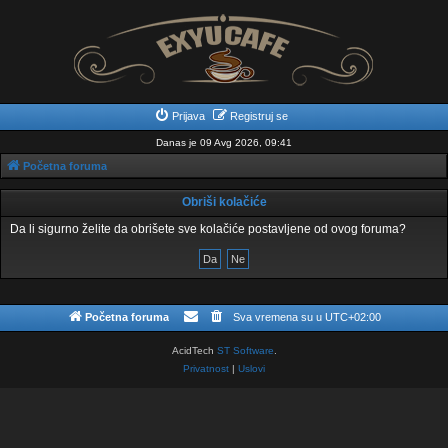
Prijava
Registruj se
Danas je 09 Avg 2026, 09:41
Početna foruma
Obriši kolačiće
Da li sigurno želite da obrišete sve kolačiće postavljene od ovog foruma?
Početna foruma
Sva vremena su u
UTC+02:00
AcidTech
ST Software
.
Privatnost
|
Uslovi