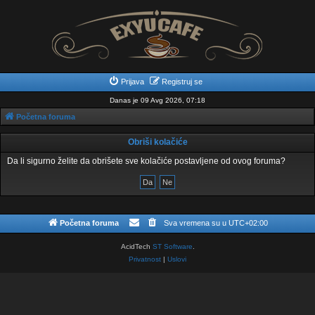
Prijava
Registruj se
Danas je 09 Avg 2026, 07:18
Početna foruma
Obriši kolačiće
Da li sigurno želite da obrišete sve kolačiće postavljene od ovog foruma?
Početna foruma
Sva vremena su u
UTC+02:00
AcidTech
ST Software
.
Privatnost
|
Uslovi