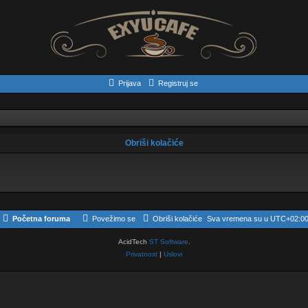
Prijava
Registruj se
Obriši kolačiće
Početna foruma
Povežimo se
Obriši kolačiće
Sva vremena su u
UTC+02:0
AcidTech
ST Software
.
Privatnost
|
Uslovi