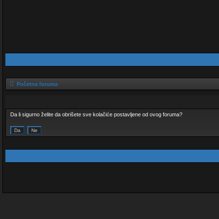
Početna foruma
Da li sigurno želite da obrišete sve kolačiće postavljene od ovog foruma?